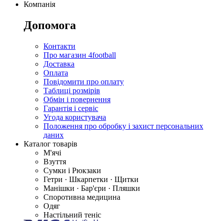
Компанія
Допомога
Контакти
Про магазин 4football
Доставка
Оплата
Повідомити про оплату
Таблиці розмірів
Обмін і повернення
Гарантія і сервіс
Угода користувача
Положення про обробку і захист персональних
даних
Каталог товарів
М'ячі
Взуття
Сумки і Рюкзаки
Гетри · Шкарпетки · Щитки
Манішки · Бар'єри · Пляшки
Споротивна медицина
Одяг
Настільний теніс