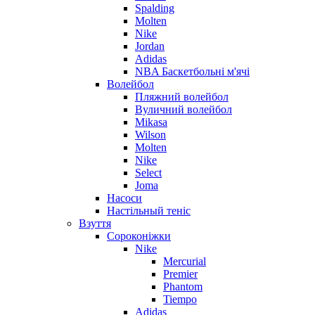
Spalding
Molten
Nike
Jordan
Adidas
NBA Баскетбольні м'ячі
Волейбол
Пляжний волейбол
Вуличний волейбол
Mikasa
Wilson
Molten
Nike
Select
Joma
Насоси
Настільный теніс
Взуття
Сороконіжки
Nike
Mercurial
Premier
Phantom
Tiempo
Adidas