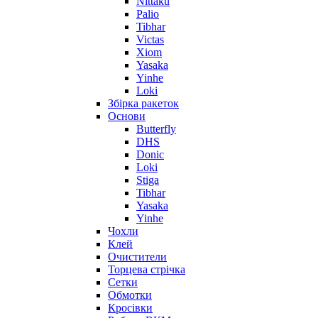
Nittaku
Palio
Tibhar
Victas
Xiom
Yasaka
Yinhe
Loki
Збірка ракеток
Основи
Butterfly
DHS
Donic
Loki
Stiga
Tibhar
Yasaka
Yinhe
Чохли
Клей
Очистители
Торцева стрічка
Сетки
Обмотки
Кросівки