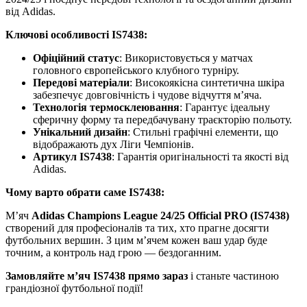
від Adidas.
Ключові особливості IS7438:
Офіційний статус
: Використовується у матчах
головного європейського клубного турніру.
Передові матеріали
: Високоякісна синтетична шкіра
забезпечує довговічність і чудове відчуття м’яча.
Технологія термосклеювання
: Гарантує ідеальну
сферичну форму та передбачувану траєкторію польоту.
Унікальний дизайн
: Стильні графічні елементи, що
відображають дух Ліги Чемпіонів.
Артикул IS7438
: Гарантія оригінальності та якості від
Adidas.
Чому варто обрати саме IS7438:
М’яч
Adidas Champions League 24/25 Official PRO (IS7438)
створений для професіоналів та тих, хто прагне досягти
футбольних вершин. З цим м’ячем кожен ваш удар буде
точним, а контроль над грою — бездоганним.
Замовляйте м’яч IS7438 прямо зараз
і станьте частиною
грандіозної футбольної події!