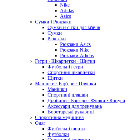
Nike
Adidas
Asics
Сумки і Рюкзаки
Сумки й сітки для м'ячів
Сумки
Рюкзаки
Рюкзаки Asics
Рюкзаки Nike
Рюкзаки Adidas
Гетри · Шкарпетки · Щитки
Футбольні гетри
Спортивні шкарпетки
Щитки
Манішки · Бар'єри · Пляшки
Манішки
Спортивні пляшки
Дробини · Бар'єри · Фішки · Конуси
Аксесуари для тренувань
Воротарські рукавиці
Споротивна медицина
Одяг
Футбольні шорти
Футболки
Спортивні костюми