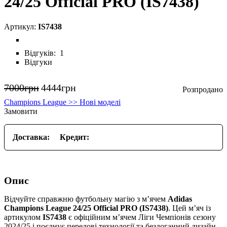
24/25 Official PRO (IS7438)
IS7438
Відгуків:
1
Відгуки
7000
грн
4444
грн
Champions League >> Нові моделі
Замовити
Доставка:
Кредит:
Опис
Відчуйте справжню футбольну магію з м’ячем
Adidas
Champions League 24/25 Official PRO (IS7438)
. Цей м’яч із
артикулом
IS7438
є офіційним м’ячем Ліги Чемпіонів сезону
2024/25 і поєднує передові технології та бездоганний дизайн