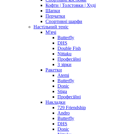
Кофти | Толстовки | Худі
Шапки
Перчатки
Спортивні шарфи
Настільний теніс
М'ячі
Butterfly
DHS
Double Fish
Nittaku
Професійні
3 зірки
Ракетки
Atemi
Butterfly
Donic
Stiga
Професійні
Накладки
729 Friendship
Andro
Butterfly
DHS
Donic