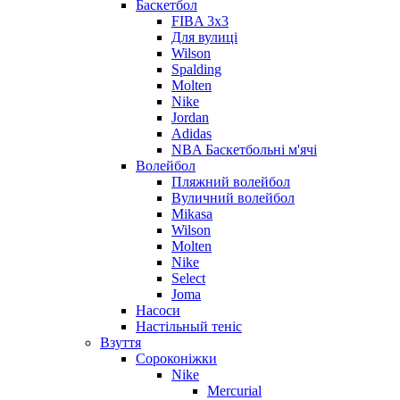
Баскетбол
FIBA 3x3
Для вулиці
Wilson
Spalding
Molten
Nike
Jordan
Adidas
NBA Баскетбольні м'ячі
Волейбол
Пляжний волейбол
Вуличний волейбол
Mikasa
Wilson
Molten
Nike
Select
Joma
Насоси
Настільный теніс
Взуття
Сороконіжки
Nike
Mercurial