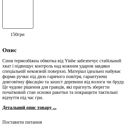
150
грн
Опис
Синя термозбіжна обмотка від Yinhe забезпечує стабільний
хват і підвищує контроль над кожним ударом завдяки
спеціальній нековзній поверхні. Матеріал ідеально набуває
форми ручки під дією гарячого повітря, гарантуючи
довговічну фіксацію та захист деревини від вологи чи бруду.
Це чудове рішення для гравців, які прагнуть зберегти
початковий стан основи ракетки та покращити тактильні
відчуття під час гри.
Детальний опис товару ...
Поставити питання