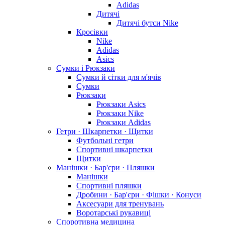
Adidas
Дитячі
Дитячі бутси Nike
Кросівки
Nike
Adidas
Asics
Сумки і Рюкзаки
Сумки й сітки для м'ячів
Сумки
Рюкзаки
Рюкзаки Asics
Рюкзаки Nike
Рюкзаки Adidas
Гетри · Шкарпетки · Щитки
Футбольні гетри
Спортивні шкарпетки
Щитки
Манішки · Бар'єри · Пляшки
Манішки
Спортивні пляшки
Дробини · Бар'єри · Фішки · Конуси
Аксесуари для тренувань
Воротарські рукавиці
Споротивна медицина