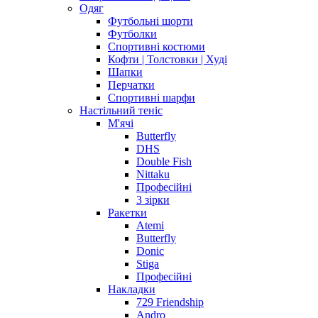
Одяг
Футбольні шорти
Футболки
Спортивні костюми
Кофти | Толстовки | Худі
Шапки
Перчатки
Спортивні шарфи
Настільний теніс
М'ячі
Butterfly
DHS
Double Fish
Nittaku
Професійні
3 зірки
Ракетки
Atemi
Butterfly
Donic
Stiga
Професійні
Накладки
729 Friendship
Andro