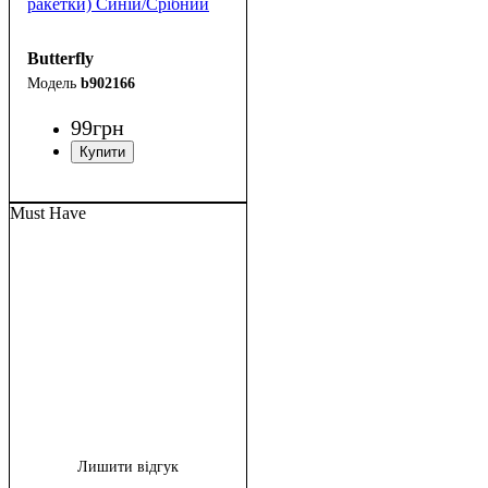
ракетки) Синій/Срібний
Butterfly
b902166
99
грн
Must Have
Лишити відгук