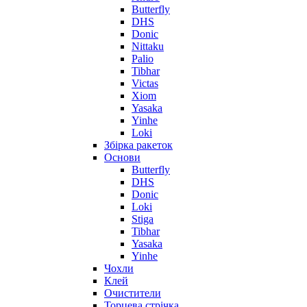
Butterfly
DHS
Donic
Nittaku
Palio
Tibhar
Victas
Xiom
Yasaka
Yinhe
Loki
Збірка ракеток
Основи
Butterfly
DHS
Donic
Loki
Stiga
Tibhar
Yasaka
Yinhe
Чохли
Клей
Очистители
Торцева стрічка