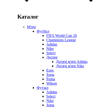
Каталог
М'ячі
Футбол
FIFA World Cup 26
Champions League
Adidas
Nike
Select
Дитячі
Дитячі м'ячі Adidas
Дитячі м'ячі Nike
Euro
Joma
Puma
Wilson
Футзал
Adidas
Select
Nike
Joma