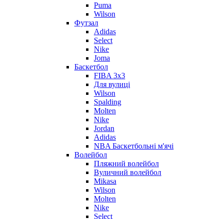
Puma
Wilson
Футзал
Adidas
Select
Nike
Joma
Баскетбол
FIBA 3x3
Для вулиці
Wilson
Spalding
Molten
Nike
Jordan
Adidas
NBA Баскетбольні м'ячі
Волейбол
Пляжний волейбол
Вуличний волейбол
Mikasa
Wilson
Molten
Nike
Select