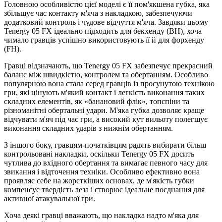
Головною особливістю цієї моделі є її пом'якшена губка, яка
збільшує час контакту м'яча з накладкою, забезпечуючи
додатковий контроль і чудове відчуття м'яча. Завдяки цьому
Tenergy 05 FX ідеально підходить для бекхенду (BH), хоча
чимало гравців успішно використовують її й для форхенду
(FH).
Гравці відзначають, що Tenergy 05 FX забезпечує прекрасний
баланс між швидкістю, контролем та обертанням. Особливо
популярною вона стала серед гравців із просунутою технікою
гри, які цінують м'який контакт і легкість виконання таких
складних елементів, як «банановий флік», топспіни та
різноманітні обертальні удари. М'яка губка дозволяє краще
відчувати м'яч під час гри, а високий кут вильоту полегшує
виконання складних ударів з нижнім обертанням.
З іншого боку, гравцям-початківцям радять вибирати більш
контрольовані накладки, оскільки Tenergy 05 FX досить
чутлива до вхідного обертання та вимагає певного часу для
звикання і відточення техніки. Особливо ефективно вона
проявляє себе на жорсткіших основах, де м'якість губки
компенсує твердість леза і створює ідеальне поєднання для
активної атакувальної гри.
Хоча деякі гравці вважають, що накладка надто м'яка для