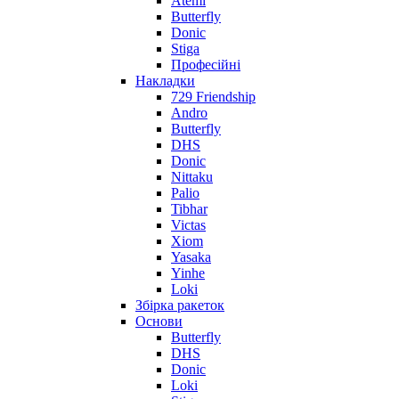
Atemi
Butterfly
Donic
Stiga
Професійні
Накладки
729 Friendship
Andro
Butterfly
DHS
Donic
Nittaku
Palio
Tibhar
Victas
Xiom
Yasaka
Yinhe
Loki
Збірка ракеток
Основи
Butterfly
DHS
Donic
Loki