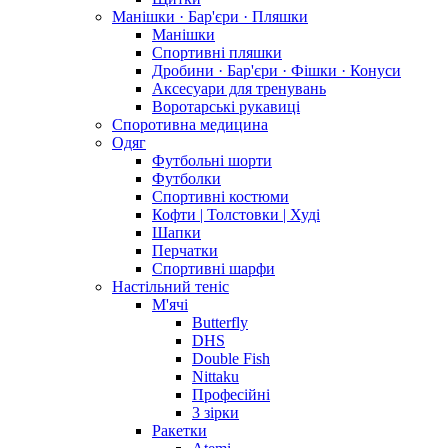
Манішки · Бар'єри · Пляшки
Манішки
Спортивні пляшки
Дробини · Бар'єри · Фішки · Конуси
Аксесуари для тренувань
Воротарські рукавиці
Споротивна медицина
Одяг
Футбольні шорти
Футболки
Спортивні костюми
Кофти | Толстовки | Худі
Шапки
Перчатки
Спортивні шарфи
Настільний теніс
М'ячі
Butterfly
DHS
Double Fish
Nittaku
Професійні
3 зірки
Ракетки