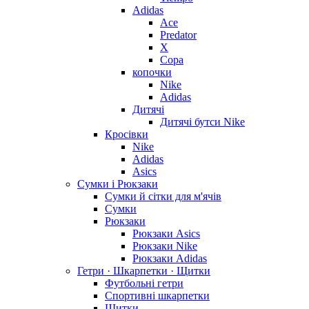
Adidas
Ace
Predator
X
Copa
копочки
Nike
Adidas
Дитячі
Дитячі бутси Nike
Кросівки
Nike
Adidas
Asics
Сумки і Рюкзаки
Сумки й сітки для м'ячів
Сумки
Рюкзаки
Рюкзаки Asics
Рюкзаки Nike
Рюкзаки Adidas
Гетри · Шкарпетки · Щитки
Футбольні гетри
Спортивні шкарпетки
Щитки