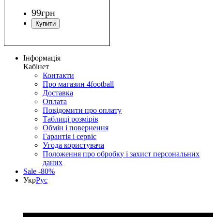
99
грн
Інформація
Кабінет
Контакти
Про магазин 4football
Доставка
Оплата
Повідомити про оплату
Таблиці розмірів
Обмін і повернення
Гарантія і сервіс
Угода користувача
Положення про обробку і захист персональних
даних
Sale -80%
Укр
Рус