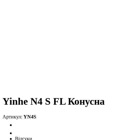
Yinhe N4 S FL Конусна
YN4S
Відгуки