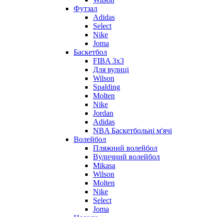
Футзал
Adidas
Select
Nike
Joma
Баскетбол
FIBA 3x3
Для вулиці
Wilson
Spalding
Molten
Nike
Jordan
Adidas
NBA Баскетбольні м'ячі
Волейбол
Пляжний волейбол
Вуличний волейбол
Mikasa
Wilson
Molten
Nike
Select
Joma