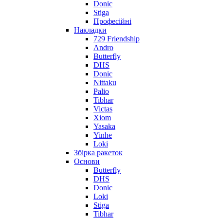
Donic
Stiga
Професійні
Накладки
729 Friendship
Andro
Butterfly
DHS
Donic
Nittaku
Palio
Tibhar
Victas
Xiom
Yasaka
Yinhe
Loki
Збірка ракеток
Основи
Butterfly
DHS
Donic
Loki
Stiga
Tibhar