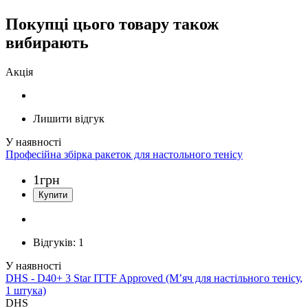
Покупці цього товару також
вибирають
Акція
Лишити відгук
Професійна збірка ракеток для настольного тенісу
1
грн
Відгуків:
1
DHS - D40+ 3 Star ITTF Approved (М’яч для настільного тенісу,
1 штука)
DHS