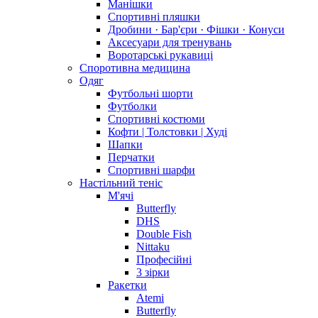
Манішки
Спортивні пляшки
Дробини · Бар'єри · Фішки · Конуси
Аксесуари для тренувань
Воротарські рукавиці
Споротивна медицина
Одяг
Футбольні шорти
Футболки
Спортивні костюми
Кофти | Толстовки | Худі
Шапки
Перчатки
Спортивні шарфи
Настільний теніс
М'ячі
Butterfly
DHS
Double Fish
Nittaku
Професійні
3 зірки
Ракетки
Atemi
Butterfly