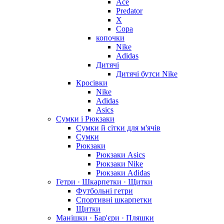
Ace
Predator
X
Copa
копочки
Nike
Adidas
Дитячі
Дитячі бутси Nike
Кросівки
Nike
Adidas
Asics
Сумки і Рюкзаки
Сумки й сітки для м'ячів
Сумки
Рюкзаки
Рюкзаки Asics
Рюкзаки Nike
Рюкзаки Adidas
Гетри · Шкарпетки · Щитки
Футбольні гетри
Спортивні шкарпетки
Щитки
Манішки · Бар'єри · Пляшки