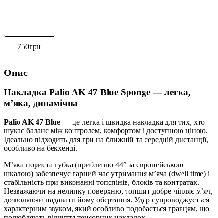
750
грн
Опис
Накладка Palio AK 47 Blue Sponge — легка,
м’яка, динамічна
Palio AK 47 Blue
— це легка і швидка накладка для тих, хто
шукає баланс між контролем, комфортом і доступною ціною.
Ідеально підходить для гри на ближній та середній дистанції,
особливо на бекхенді.
М’яка пориста губка (приблизно 44° за європейською
шкалою) забезпечує гарний час утримання м’яча (dwell time) і
стабільність при виконанні топспінів, блоків та контратак.
Незважаючи на нелипку поверхню, топшит добре чіпляє м’яч,
дозволяючи надавати йому обертання. Удар супроводжується
характерним звуком, який особливо подобається гравцям, що
полюбляють відчуття тенсорних накладок.