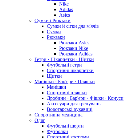
Nike
Adidas
Asics
Сумки і Рюкзаки
Сумки й сітки для м'ячів
Сумки
Рюкзаки
Рюкзаки Asics
Рюкзаки Nike
Рюкзаки Adidas
Гетри · Шкарпетки · Щитки
Футбольні гетри
Спортивні шкарпетки
Щитки
Манішки · Бар'єри · Пляшки
Манішки
Спортивні пляшки
Дробини · Бар'єри · Фішки · Конуси
Аксесуари для тренувань
Воротарські рукавиці
Споротивна медицина
Одяг
Футбольні шорти
Футболки
Спортивні костюми