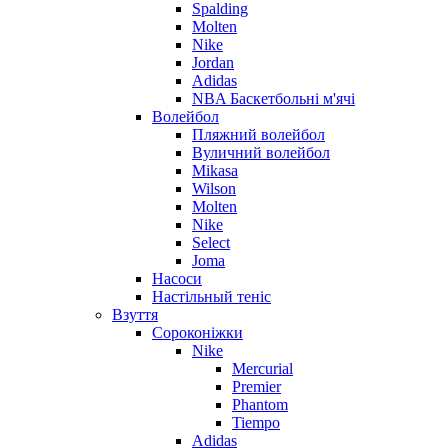
Spalding
Molten
Nike
Jordan
Adidas
NBA Баскетбольні м'ячі
Волейбол
Пляжний волейбол
Вуличний волейбол
Mikasa
Wilson
Molten
Nike
Select
Joma
Насоси
Настільный теніс
Взуття
Сороконіжки
Nike
Mercurial
Premier
Phantom
Tiempo
Adidas