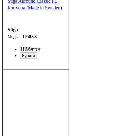
Stiga Allround Classic FL
Конусна (Made in Sweden)
Stiga
1050XX
1899
грн