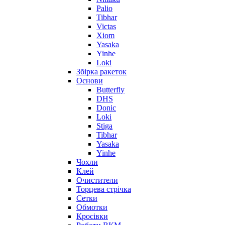
Palio
Tibhar
Victas
Xiom
Yasaka
Yinhe
Loki
Збірка ракеток
Основи
Butterfly
DHS
Donic
Loki
Stiga
Tibhar
Yasaka
Yinhe
Чохли
Клей
Очистители
Торцева стрічка
Сетки
Обмотки
Кросівки