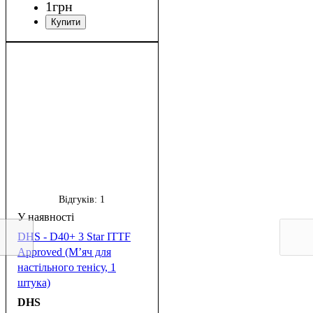
1
грн
Відгуків:
1
DHS - D40+ 3 Star ITTF
Approved (М’яч для
настільного тенісу, 1
штука)
DHS