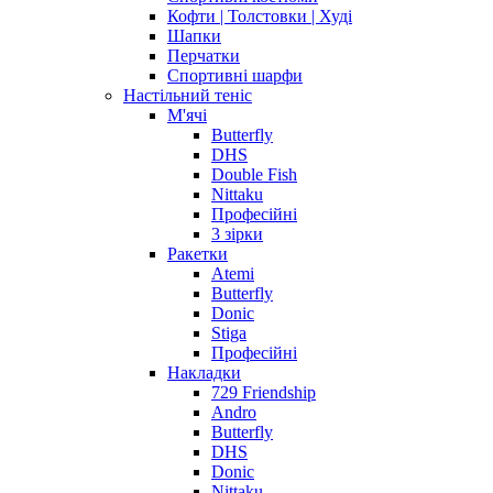
Кофти | Толстовки | Худі
Шапки
Перчатки
Спортивні шарфи
Настільний теніс
М'ячі
Butterfly
DHS
Double Fish
Nittaku
Професійні
3 зірки
Ракетки
Atemi
Butterfly
Donic
Stiga
Професійні
Накладки
729 Friendship
Andro
Butterfly
DHS
Donic
Nittaku