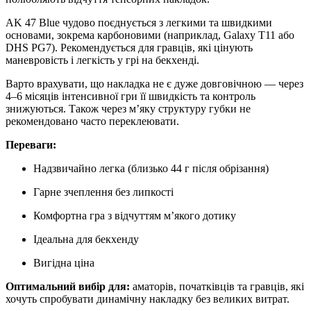
AK 47 Blue чудово поєднується з легкими та швидкими
основами, зокрема карбоновими (наприклад, Galaxy T11 або
DHS PG7). Рекомендується для гравців, які цінують
маневровість і легкість у грі на бекхенді.
Варто врахувати, що накладка не є дуже довговічною — через
4–6 місяців інтенсивної гри її швидкість та контроль
знижуються. Також через м’яку структуру губки не
рекомендовано часто переклеювати.
Переваги:
Надзвичайно легка (близько 44 г після обрізання)
Гарне зчеплення без липкості
Комфортна гра з відчуттям м’якого дотику
Ідеальна для бекхенду
Вигідна ціна
Оптимальний вибір для:
аматорів, початківців та гравців, які
хочуть спробувати динамічну накладку без великих витрат.