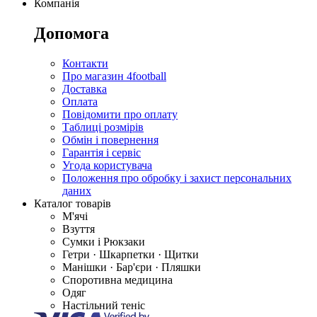
Компанія
Допомога
Контакти
Про магазин 4football
Доставка
Оплата
Повідомити про оплату
Таблиці розмірів
Обмін і повернення
Гарантія і сервіс
Угода користувача
Положення про обробку і захист персональних
даних
Каталог товарів
М'ячі
Взуття
Сумки і Рюкзаки
Гетри · Шкарпетки · Щитки
Манішки · Бар'єри · Пляшки
Споротивна медицина
Одяг
Настільний теніс