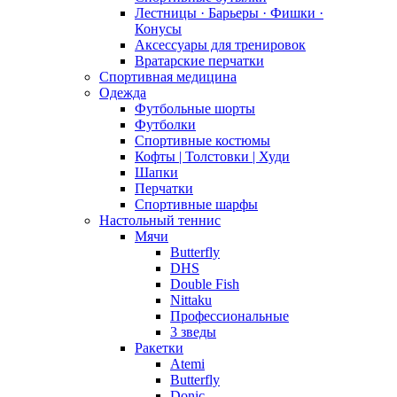
Лестницы · Барьеры · Фишки ·
Конусы
Аксессуары для тренировок
Вратарские перчатки
Спортивная медицина
Одежда
Футбольные шорты
Футболки
Спортивные костюмы
Кофты | Толстовки | Худи
Шапки
Перчатки
Спортивные шарфы
Настольный теннис
Мячи
Butterfly
DHS
Double Fish
Nittaku
Профессиональные
3 зведы
Ракетки
Atemi
Butterfly
Donic