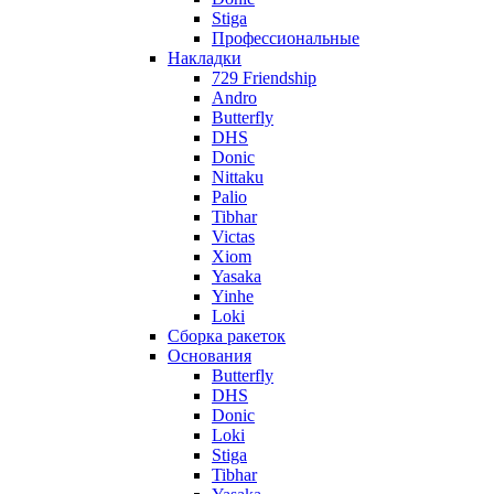
Stiga
Профессиональные
Накладки
729 Friendship
Andro
Butterfly
DHS
Donic
Nittaku
Palio
Tibhar
Victas
Xiom
Yasaka
Yinhe
Loki
Сборка ракеток
Основания
Butterfly
DHS
Donic
Loki
Stiga
Tibhar