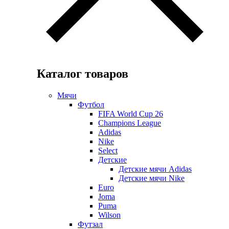
Каталог товаров
Мячи
Футбол
FIFA World Cup 26
Champions League
Adidas
Nike
Select
Детские
Детские мячи Adidas
Детские мячи Nike
Euro
Joma
Puma
Wilson
Футзал