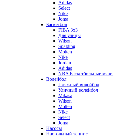
Adidas
Select
Nike
Joma
Баскетбол
FIBA 3x3
Для улицы
Wilson
Spalding
Molten
Nike
Jordan
Adidas
NBA Баскетбольные мячи
Волейбол
Пляжный волейбол
Уличный волейбол
Mikasa
Wilson
Molten
Nike
Select
Joma
Насосы
Настольный теннис