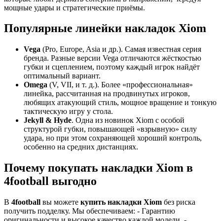
мощные удары и стратегические приёмы.
Популярные линейки накладок Xiom
Vega
(Pro, Europe, Asia и др.). Самая известная серия
бренда. Разные версии Vega отличаются жёсткостью
губки и сцеплением, поэтому каждый игрок найдёт
оптимальный вариант.
Omega
(V, VII, и т. д.). Более «профессиональная»
линейка, рассчитанная на продвинутых игроков,
любящих атакующий стиль, мощное вращение и тонкую
тактическую игру у стола.
Jekyll & Hyde
. Одна из новинок Xiom с особой
структурой губки, повышающей «взрывную» силу
удара, но при этом сохраняющей хороший контроль,
особенно на средних дистанциях.
Почему покупать накладки Xiom в
4football выгодно
В
4football
вы можете
купить накладки Xiom
без риска
получить подделку. Мы обеспечиваем: - Гарантию
оригинальности и высокое качество каждой модели. -