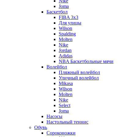
Nike
Joma
Баскетбол
FIBA 3x3
Для улицы
Wilson
Spalding
Molten
Nike
Jordan
Adidas
NBA Баскетбольные мячи
Волейбол
Пляжный волейбол
Уличный волейбол
Mikasa
Wilson
Molten
Nike
Select
Joma
Насосы
Настольный теннис
Обувь
Сороконожки