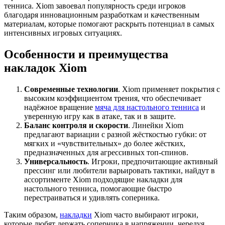
тенниса. Xiom завоевал популярность среди игроков
благодаря инновационным разработкам и качественным
материалам, которые помогают раскрыть потенциал в самых
интенсивных игровых ситуациях.
Особенности и преимущества
накладок Xiom
Современные технологии
. Xiom применяет покрытия с
высоким коэффициентом трения, что обеспечивает
надёжное вращение
мяча для настольного тенниса
и
уверенную игру как в атаке, так и в защите.
Баланс контроля и скорости
. Линейки Xiom
предлагают вариации с разной жёсткостью губки: от
мягких и «чувствительных» до более жёстких,
предназначенных для агрессивных топ-спинов.
Универсальность
. Игроки, предпочитающие активный
прессинг или любители варьировать тактики, найдут в
ассортименте Xiom подходящие накладки для
настольного тенниса, помогающие быстро
перестраиваться и удивлять соперника.
Таким образом,
накладки
Xiom часто выбирают игроки,
которые любят держать соперника в напряжении, чередуя