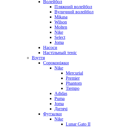
Волейбол
Пляжний волейбол
Вуличний волейбол
Mikasa
Wilson
Molten
Nike
Select
Joma
Насоси
Настільный теніс
Взуття
Сороконіжки
Nike
Mercurial
Premier
Phantom
Tiempo
Adidas
Puma
Joma
Дитячі
Футзалки
Nike
Lunar Gato II