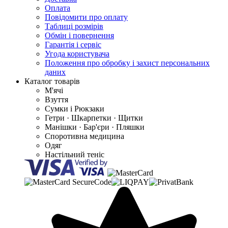
Оплата
Повідомити про оплату
Таблиці розмірів
Обмін і повернення
Гарантія і сервіс
Угода користувача
Положення про обробку і захист персональних
даних
Каталог товарів
М'ячі
Взуття
Сумки і Рюкзаки
Гетри · Шкарпетки · Щитки
Манішки · Бар'єри · Пляшки
Споротивна медицина
Одяг
Настільний теніс