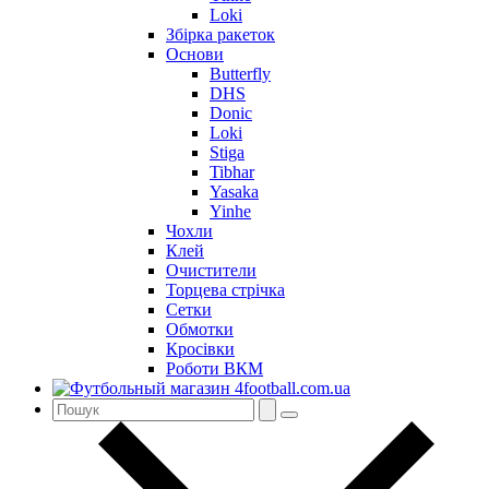
Loki
Збірка ракеток
Основи
Butterfly
DHS
Donic
Loki
Stiga
Tibhar
Yasaka
Yinhe
Чохли
Клей
Очистители
Торцева стрічка
Сетки
Обмотки
Кросівки
Роботи ВКМ