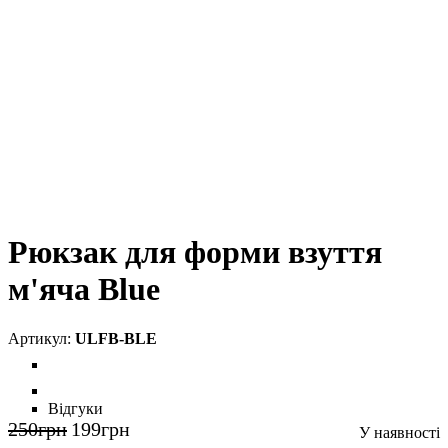
Рюкзак для форми взуття
м'яча Blue
ULFB-BLE
Відгуки
250
грн
199
грн