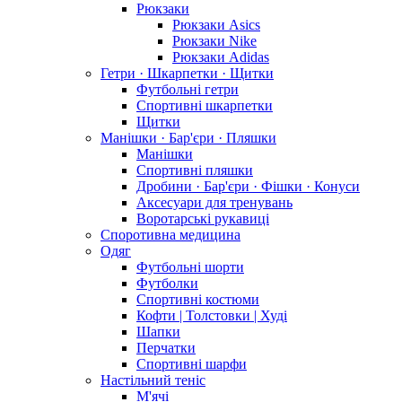
Рюкзаки
Рюкзаки Asics
Рюкзаки Nike
Рюкзаки Adidas
Гетри · Шкарпетки · Щитки
Футбольні гетри
Спортивні шкарпетки
Щитки
Манішки · Бар'єри · Пляшки
Манішки
Спортивні пляшки
Дробини · Бар'єри · Фішки · Конуси
Аксесуари для тренувань
Воротарські рукавиці
Споротивна медицина
Одяг
Футбольні шорти
Футболки
Спортивні костюми
Кофти | Толстовки | Худі
Шапки
Перчатки
Спортивні шарфи
Настільний теніс
М'ячі