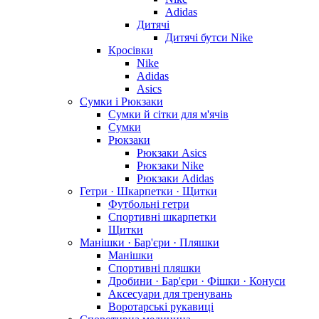
Adidas
Дитячі
Дитячі бутси Nike
Кросівки
Nike
Adidas
Asics
Сумки і Рюкзаки
Сумки й сітки для м'ячів
Сумки
Рюкзаки
Рюкзаки Asics
Рюкзаки Nike
Рюкзаки Adidas
Гетри · Шкарпетки · Щитки
Футбольні гетри
Спортивні шкарпетки
Щитки
Манішки · Бар'єри · Пляшки
Манішки
Спортивні пляшки
Дробини · Бар'єри · Фішки · Конуси
Аксесуари для тренувань
Воротарські рукавиці