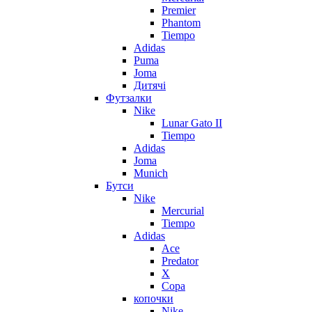
Premier
Phantom
Tiempo
Adidas
Puma
Joma
Дитячі
Футзалки
Nike
Lunar Gato II
Tiempo
Adidas
Joma
Munich
Бутси
Nike
Mercurial
Tiempo
Adidas
Ace
Predator
X
Copa
копочки
Nike