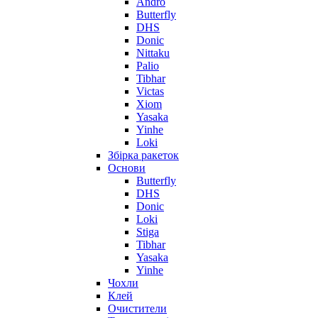
Andro
Butterfly
DHS
Donic
Nittaku
Palio
Tibhar
Victas
Xiom
Yasaka
Yinhe
Loki
Збірка ракеток
Основи
Butterfly
DHS
Donic
Loki
Stiga
Tibhar
Yasaka
Yinhe
Чохли
Клей
Очистители