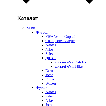
Каталог
М'ячі
Футбол
FIFA World Cup 26
Champions League
Adidas
Nike
Select
Дитячі
Дитячі м'ячі Adidas
Дитячі м'ячі Nike
Euro
Joma
Puma
Wilson
Футзал
Adidas
Select
Nike
Joma