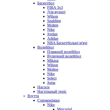
Баскетбол
FIBA 3x3
Для вулиці
Wilson
Spalding
Molten
Nike
Jordan
Adidas
NBA Баскетбольні м'ячі
Волейбол
Пляжний волейбол
Вуличний волейбол
Mikasa
Wilson
Molten
Nike
Select
Joma
Насоси
Настільный теніс
Взуття
Сороконіжки
Nike
Mercurial