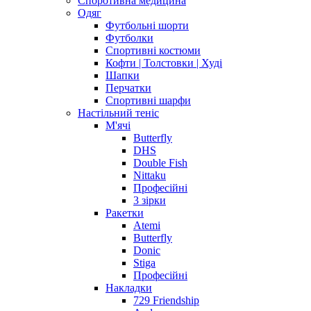
Споротивна медицина
Одяг
Футбольні шорти
Футболки
Спортивні костюми
Кофти | Толстовки | Худі
Шапки
Перчатки
Спортивні шарфи
Настільний теніс
М'ячі
Butterfly
DHS
Double Fish
Nittaku
Професійні
3 зірки
Ракетки
Atemi
Butterfly
Donic
Stiga
Професійні
Накладки
729 Friendship