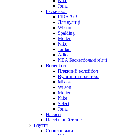
Nike
Joma
Баскетбол
FIBA 3x3
Для вулиці
Wilson
Spalding
Molten
Nike
Jordan
Adidas
NBA Баскетбольні м'ячі
Волейбол
Пляжний волейбол
Вуличний волейбол
Mikasa
Wilson
Molten
Nike
Select
Joma
Насоси
Настільный теніс
Взуття
Сороконіжки