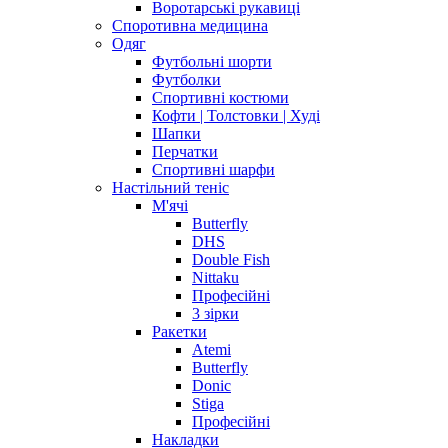
Воротарські рукавиці
Споротивна медицина
Одяг
Футбольні шорти
Футболки
Спортивні костюми
Кофти | Толстовки | Худі
Шапки
Перчатки
Спортивні шарфи
Настільний теніс
М'ячі
Butterfly
DHS
Double Fish
Nittaku
Професійні
3 зірки
Ракетки
Atemi
Butterfly
Donic
Stiga
Професійні
Накладки