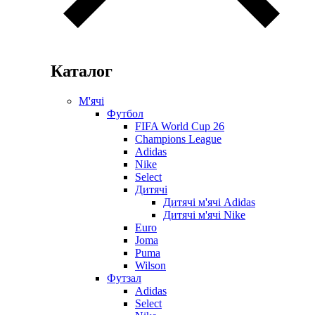
Каталог
М'ячі
Футбол
FIFA World Cup 26
Champions League
Adidas
Nike
Select
Дитячі
Дитячі м'ячі Adidas
Дитячі м'ячі Nike
Euro
Joma
Puma
Wilson
Футзал
Adidas
Select