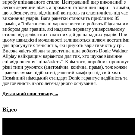
виробу впізнаваного стилю. Центральний шар виконаний з
легкої деревини абачі, а проміжні та зовнішні шари – з лимби,
що забезпечують відмінний контроль та еластичність під час
виконання ударів. Вага ракетки становить приблизно 85
грамів, а її збалансовані характеристики роблять її ідеальним
вибором для гравців, які надають перевагу універсальному
стилю: від делікатних захисних дій до нападних ударів. При
цьому швидкісні можливості залишаються цілком достатніми
для просунутих тенісистів, які цінують варіативність у грі.
Висока якість збірки та доступна ціна роблять Donic Waldner
Allplay найкращим варіантом для тих, хто шукає відмінне
співвідношення “ціна/якість”. Крім того, виробник пропонує
різні типи рукояток (анатомічна, конічна, пряма), тож кожен
гравець зможе підібрати ідеальний комфорт під свій хват.
Незмінний німецький стандарт Donic гарантує надійність та
довговічність цього легендарного оснування.
Детальний опис товару ...
Відео