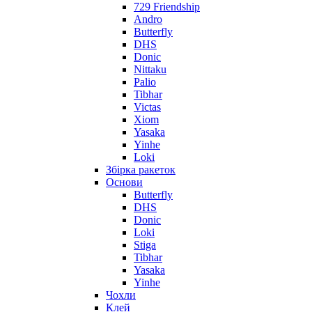
729 Friendship
Andro
Butterfly
DHS
Donic
Nittaku
Palio
Tibhar
Victas
Xiom
Yasaka
Yinhe
Loki
Збірка ракеток
Основи
Butterfly
DHS
Donic
Loki
Stiga
Tibhar
Yasaka
Yinhe
Чохли
Клей