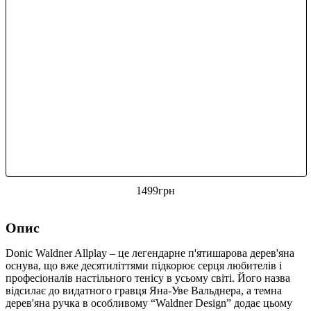
1499
грн
Опис
Donic Waldner Allplay – це легендарне п'ятишарова дерев'яна
оснува, що вже десятиліттями підкорює серця любителів і
професіоналів настільного тенісу в усьому світі. Його назва
відсилає до видатного гравця Яна-Уве Вальднера, а темна
дерев'яна ручка в особливому “Waldner Design” додає цьому