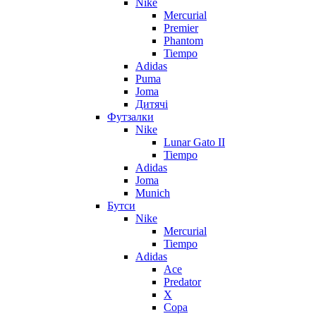
Nike
Mercurial
Premier
Phantom
Tiempo
Adidas
Puma
Joma
Дитячі
Футзалки
Nike
Lunar Gato II
Tiempo
Adidas
Joma
Munich
Бутси
Nike
Mercurial
Tiempo
Adidas
Ace
Predator
X
Copa