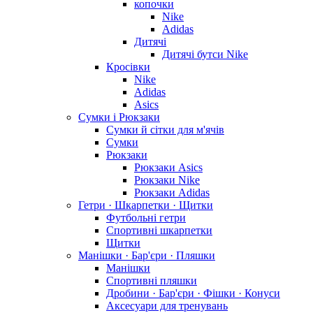
копочки
Nike
Adidas
Дитячі
Дитячі бутси Nike
Кросівки
Nike
Adidas
Asics
Сумки і Рюкзаки
Сумки й сітки для м'ячів
Сумки
Рюкзаки
Рюкзаки Asics
Рюкзаки Nike
Рюкзаки Adidas
Гетри · Шкарпетки · Щитки
Футбольні гетри
Спортивні шкарпетки
Щитки
Манішки · Бар'єри · Пляшки
Манішки
Спортивні пляшки
Дробини · Бар'єри · Фішки · Конуси
Аксесуари для тренувань