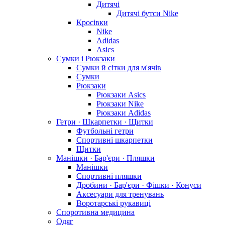
Дитячі
Дитячі бутси Nike
Кросівки
Nike
Adidas
Asics
Сумки і Рюкзаки
Сумки й сітки для м'ячів
Сумки
Рюкзаки
Рюкзаки Asics
Рюкзаки Nike
Рюкзаки Adidas
Гетри · Шкарпетки · Щитки
Футбольні гетри
Спортивні шкарпетки
Щитки
Манішки · Бар'єри · Пляшки
Манішки
Спортивні пляшки
Дробини · Бар'єри · Фішки · Конуси
Аксесуари для тренувань
Воротарські рукавиці
Споротивна медицина
Одяг