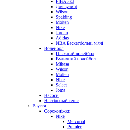
FIBA 3x3
Для вулиці
Wilson
Spalding
Molten
Nike
Jordan
Adidas
NBA Баскетбольні м'ячі
Волейбол
Пляжний волейбол
Вуличний волейбол
Mikasa
Wilson
Molten
Nike
Select
Joma
Насоси
Настільный теніс
Взуття
Сороконіжки
Nike
Mercurial
Premier