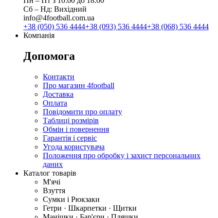
Пн ‒ Пт з 10:00 до 18:00
Сб ‒ Нд: Вихідний
info@4football.com.ua
+38 (050) 536 4444
+38 (093) 536 4444
+38 (068) 536 4444
Компанія
Допомога
Контакти
Про магазин 4football
Доставка
Оплата
Повідомити про оплату
Таблиці розмірів
Обмін і повернення
Гарантія і сервіс
Угода користувача
Положення про обробку і захист персональних
даних
Каталог товарів
М'ячі
Взуття
Сумки і Рюкзаки
Гетри · Шкарпетки · Щитки
Манішки · Бар'єри · Пляшки