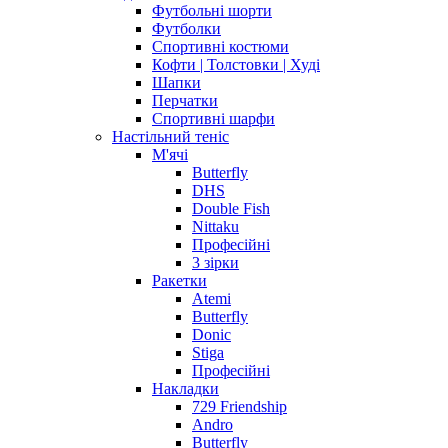
Футбольні шорти
Футболки
Спортивні костюми
Кофти | Толстовки | Худі
Шапки
Перчатки
Спортивні шарфи
Настільний теніс
М'ячі
Butterfly
DHS
Double Fish
Nittaku
Професійні
3 зірки
Ракетки
Atemi
Butterfly
Donic
Stiga
Професійні
Накладки
729 Friendship
Andro
Butterfly