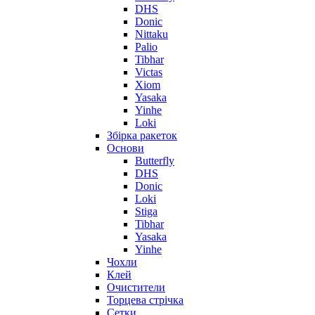
DHS
Donic
Nittaku
Palio
Tibhar
Victas
Xiom
Yasaka
Yinhe
Loki
Збірка ракеток
Основи
Butterfly
DHS
Donic
Loki
Stiga
Tibhar
Yasaka
Yinhe
Чохли
Клей
Очистители
Торцева стрічка
Сетки