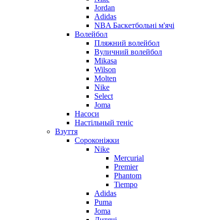
Jordan
Adidas
NBA Баскетбольні м'ячі
Волейбол
Пляжний волейбол
Вуличний волейбол
Mikasa
Wilson
Molten
Nike
Select
Joma
Насоси
Настільный теніс
Взуття
Сороконіжки
Nike
Mercurial
Premier
Phantom
Tiempo
Adidas
Puma
Joma
Дитячі