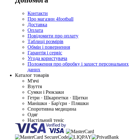
Допомога
Контакти
Про магазин 4football
Доставка
Оплата
Повідомити про оплату
Таблиці розмірів
Обмін і повернення
Гарантія і сервіс
Угода користувача
Положення про обробку і захист персональних
даних
Каталог товарів
М'ячі
Взуття
Сумки і Рюкзаки
Гетри · Шкарпетки · Щитки
Манішки · Бар'єри · Пляшки
Споротивна медицина
Одяг
Настільний теніс