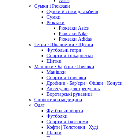
Asics
Сумки і Рюкзаки
Сумки й сітки для м'ячів
Сумки
Рюкзаки
Рюкзаки Asics
Рюкзаки Nike
Рюкзаки Adidas
Гетри · Шкарпетки · Щитки
Футбольні гетри
Спортивні шкарпетки
Щитки
Манішки · Бар'єри · Пляшки
Манішки
Спортивні пляшки
Дробини · Бар'єри · Фішки · Конуси
Аксесуари для тренувань
Воротарські рукавиці
Споротивна медицина
Одяг
Футбольні шорти
Футболки
Спортивні костюми
Кофти | Толстовки | Худі
Шапки