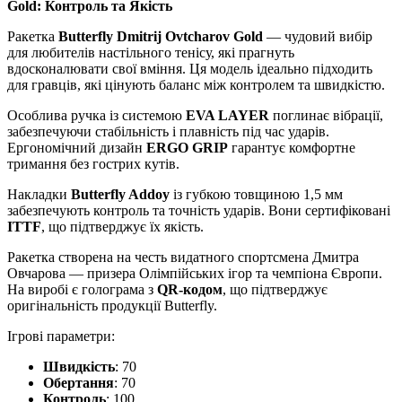
Gold: Контроль та Якість
Ракетка
Butterfly Dmitrij Ovtcharov Gold
— чудовий вибір
для любителів настільного тенісу, які прагнуть
вдосконалювати свої вміння. Ця модель ідеально підходить
для гравців, які цінують баланс між контролем та швидкістю.
Особлива ручка із системою
EVA LAYER
поглинає вібрації,
забезпечуючи стабільність і плавність під час ударів.
Ергономічний дизайн
ERGO GRIP
гарантує комфортне
тримання без гострих кутів.
Накладки
Butterfly Addoy
із губкою товщиною 1,5 мм
забезпечують контроль та точність ударів. Вони сертифіковані
ITTF
, що підтверджує їх якість.
Ракетка створена на честь видатного спортсмена Дмитра
Овчарова — призера Олімпійських ігор та чемпіона Європи.
На виробі є голограма з
QR-кодом
, що підтверджує
оригінальність продукції Butterfly.
Ігрові параметри:
Швидкість
: 70
Обертання
: 70
Контроль
: 100