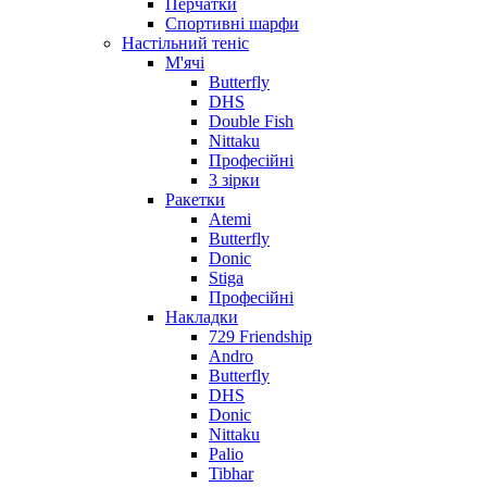
Перчатки
Спортивні шарфи
Настільний теніс
М'ячі
Butterfly
DHS
Double Fish
Nittaku
Професійні
3 зірки
Ракетки
Atemi
Butterfly
Donic
Stiga
Професійні
Накладки
729 Friendship
Andro
Butterfly
DHS
Donic
Nittaku
Palio
Tibhar