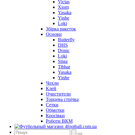
Victas
Xiom
Yasaka
Yinhe
Loki
Збірка ракеток
Основи
Butterfly
DHS
Donic
Loki
Stiga
Tibhar
Yasaka
Yinhe
Чохли
Клей
Очистители
Торцева стрічка
Сетки
Обмотки
Кросівки
Роботи ВКМ