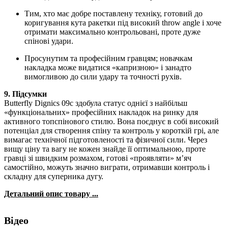
Тим, хто має добре поставлену техніку, готовий до
коригування кута ракетки під високий throw angle і хоче
отримати максимально контрольовані, проте дуже
спінові удари.
Просунутим та професійним гравцям; новачкам
накладка може видатися «капризною» і занадто
вимогливою до сили удару та точності рухів.
9. Підсумки
Butterfly Dignics 09c здобула статус однієї з найбільш
«функціональних» професійних накладок на ринку для
активного топспінового стилю. Вона поєднує в собі високий
потенціал для створення спіну та контроль у короткій грі, але
вимагає технічної підготовленості та фізичної сили. Через
вищу ціну та вагу не кожен знайде її оптимальною, проте
гравці зі швидким розмахом, готові «проявляти» м’яч
самостійно, можуть значно виграти, отримавши контроль і
складну для суперника дугу.
Детальний опис товару ...
Відео