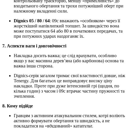
контрольовану траєкторію, меншу «примхливість» до
входитьного обертання та трохи потужніший оберт при
належному вкладенні сили.
Dignics 05 / 80 / 64
: 09c вважають «особняком» через її
жорсткіший напівлипкий топшит. За швидкістю вона
може поступатися 64 або 80 в початкових передачах, та
при потужних ударах наздоганяє їх.
7. Аспекти ваги і довговічності
Накладка досить важка; це слід врахувати, особливо
якщо у вас масивна дерев’яна (або карбонова) основа та
важка інша сторона.
Dignics-серія загалом тримає свої властивості довше, ніж
Tenergy. Для багатьох це виправдовує високу ціну
накладки. Проте при дуже інтенсивній грі (щодня, по
кілька годин) з часом і 09c втрачає частину пружності та
зчеплення.
8. Кому підійде
Гравцям з активним атакувальним стилем, котрі воліють
активно формувати обертання та швидкість, а не
покладатися на «вбудований» катапульт.