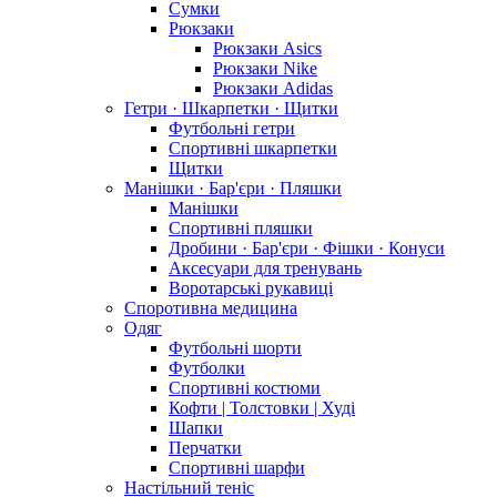
Сумки
Рюкзаки
Рюкзаки Asics
Рюкзаки Nike
Рюкзаки Adidas
Гетри · Шкарпетки · Щитки
Футбольні гетри
Спортивні шкарпетки
Щитки
Манішки · Бар'єри · Пляшки
Манішки
Спортивні пляшки
Дробини · Бар'єри · Фішки · Конуси
Аксесуари для тренувань
Воротарські рукавиці
Споротивна медицина
Одяг
Футбольні шорти
Футболки
Спортивні костюми
Кофти | Толстовки | Худі
Шапки
Перчатки
Спортивні шарфи
Настільний теніс