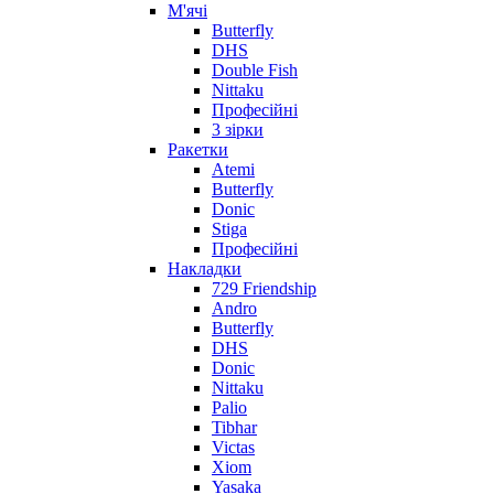
М'ячі
Butterfly
DHS
Double Fish
Nittaku
Професійні
3 зірки
Ракетки
Atemi
Butterfly
Donic
Stiga
Професійні
Накладки
729 Friendship
Andro
Butterfly
DHS
Donic
Nittaku
Palio
Tibhar
Victas
Xiom
Yasaka