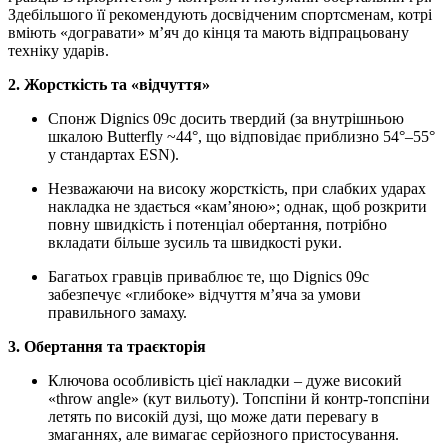
Здебільшого її рекомендують досвідченим спортсменам, котрі
вміють «догравати» м’яч до кінця та мають відпрацьовану
техніку ударів.
2. Жорсткість та «відчуття»
Спонж Dignics 09c досить твердий (за внутрішньою
шкалою Butterfly ~44°, що відповідає приблизно 54°–55°
у стандартах ESN).
Незважаючи на високу жорсткість, при слабких ударах
накладка не здається «кам’яною»; однак, щоб розкрити
повну швидкість і потенціал обертання, потрібно
вкладати більше зусиль та швидкості руки.
Багатьох гравців приваблює те, що Dignics 09c
забезпечує «глибоке» відчуття м’яча за умови
правильного замаху.
3. Обертання та траєкторія
Ключова особливість цієї накладки – дуже високий
«throw angle» (кут вильоту). Топспіни й контр-топспіни
летять по високій дузі, що може дати перевагу в
змаганнях, але вимагає серйозного пристосування.