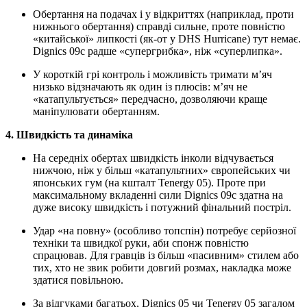
Обертання на подачах і у відкриттях (наприклад, проти
нижнього обертання) справді сильне, проте повністю
«китайської» липкості (як-от у DHS Hurricane) тут немає.
Dignics 09c радше «супергрибка», ніж «суперлипка».
У короткій грі контроль і можливість тримати м’яч
низько відзначають як один із плюсів: м’яч не
«катапультується» передчасно, дозволяючи краще
маніпулювати обертанням.
4. Швидкість та динаміка
На середніх обертах швидкість інколи відчувається
нижчою, ніж у більш «катапультних» європейських чи
японських гум (на кшталт Tenergy 05). Проте при
максимальному вкладенні сили Dignics 09c здатна на
дуже високу швидкість і потужний фінальний постріл.
Удар «на повну» (особливо топспін) потребує серйозної
техніки та швидкої руки, аби спонж повністю
спрацював. Для гравців із більш «пасивним» стилем або
тих, хто не звик робити довгий розмах, накладка може
здатися повільною.
За відгуками багатьох, Dignics 05 чи Tenergy 05 загалом