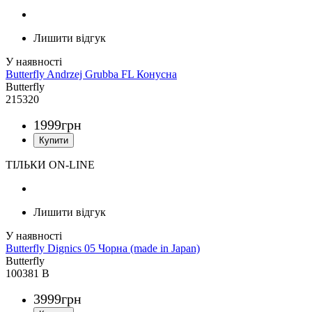
Лишити відгук
Butterfly Andrzej Grubba FL Конусна
Butterfly
215320
1999
грн
ТІЛЬКИ ON-LINE
Лишити відгук
Butterfly Dignics 05 Чорна (made in Japan)
Butterfly
100381 B
3999
грн