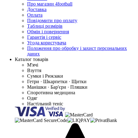
Про магазин 4football
Доставка
Оплата
Повідомити про оплату
Таблиці розмірів
Обмін і повернення
Гарантія і сервіс
Угода користувача
Положення про обробку і захист персональних
даних
Каталог товарів
М'ячі
Взуття
Сумки і Рюкзаки
Гетри · Шкарпетки · Щитки
Манішки · Бар'єри · Пляшки
Споротивна медицина
Одяг
Настільний теніс