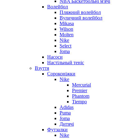
NBA Баскетбольні м'ячі
Волейбол
Пляжний волейбол
Вуличний волейбол
Mikasa
Wilson
Molten
Nike
Select
Joma
Насоси
Настільный теніс
Взуття
Сороконіжки
Nike
Mercurial
Premier
Phantom
Tiempo
Adidas
Puma
Joma
Дитячі
Футзалки
Nike