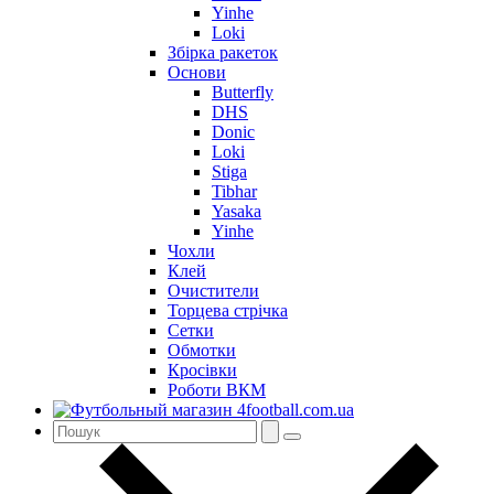
Yinhe
Loki
Збірка ракеток
Основи
Butterfly
DHS
Donic
Loki
Stiga
Tibhar
Yasaka
Yinhe
Чохли
Клей
Очистители
Торцева стрічка
Сетки
Обмотки
Кросівки
Роботи ВКМ