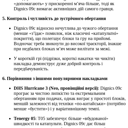
«допомагають» у прискоренні м’яча більше, тоді як
Dignics 09c вимагає активніших дій самого гравця.
5. Контроль і чутливість до зустрічного обертання
Dignics 09c відносно нечутлива до чужого обертання
(менше «з’їдає» помилок, ніж класичні «катапультні»
покриття), що полегшує блоки та гру на прийомі.
Водночас треба звикнути до високої траєкторії, інакше
при недбалих блоках м’яч може вилітати за межі.
У короткій грі (підрізки, короткі накатки чи чикіти)
накладка демонструє дуже добрий контроль і
передбачуваність.
6. Порівняння з іншими популярними накладками
DHS Hurricane 3 (Neo, провінційні версії)
: Dignics 09c
програє за чистою липкістю та екстремальним
обертанням при подачах, однак виграє у простоті блоків,
меншій залежності від техніки «по-китайськи» (потрібно
менше «бустити») і у варіативнішому темпі.
Tenergy 05
: T05 забезпечує більше «вбудованої»
швидкості та катапульти. Dignics 09c дає більш