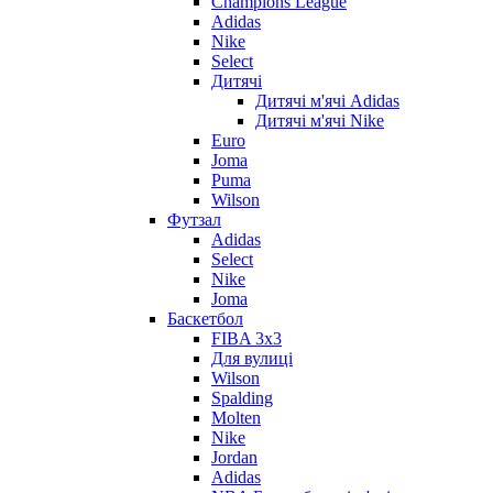
Champions League
Adidas
Nike
Select
Дитячі
Дитячі м'ячі Adidas
Дитячі м'ячі Nike
Euro
Joma
Puma
Wilson
Футзал
Adidas
Select
Nike
Joma
Баскетбол
FIBA 3x3
Для вулиці
Wilson
Spalding
Molten
Nike
Jordan
Adidas