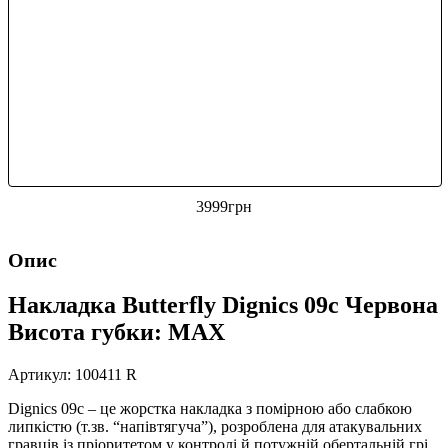
3999
грн
Опис
Накладка Butterfly Dignics 09c Червона
Висота губки: MAX
Артикул: 100411 R
Dignics 09c – це жорстка накладка з помірною або слабкою
липкістю (т.зв. “напівтягуча”), розроблена для атакувальних
гравців із пріоритетом у контролі й потужній обертальній грі.