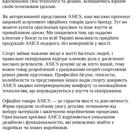
вдосконалює свої технології та дизайн, залишаючись вірним
своїм початковим ідеалам.
Як авторизований представник ASICS, наш магазин пропонує
широкий асортимент офіційних товарів цього бренду. Тут ви
можете купити оригінальні кросівки та інше взуття за
привабливою ціною. Ми пишаємося тим, що надаємо
клієнтам у Києві та по всій Україні можливість придбати
продукцію ASICS недорого, без компромісів у якості.
Спорт займає важливе місце в житті багатьох людей, і
правильне екіпірування відіграє ключову роль у досягненні
високих результатів. ASICS розуміє це як ніхто інший, тому
кожен товар розроблений з урахуванням потреб спортсменів
різних рівнів підготовки. Професійні бігуни, тенісисти,
волейболісти та представники інших видів спорту довіряють
ASICS завдяки неперевершеному комфорту та інноваційним
технологіям, що впроваджуються у взуття та екіпірування.
Офіційні товари ASICS — це гарантія якості та довговічності.
Фірма приділяє особливу увагу деталям, починаючи від
вибору матеріалів і закінчуючи виробничими процесами.
Оригінальні кросівки ASICS відрізняються унікальним
дизайном і функціональністю, які неможливо знайти у
підробках чи інших виробників.