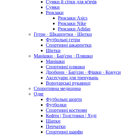
Сумки й сітки для м'ячів
Сумки
Рюкзаки
Рюкзаки Asics
Рюкзаки Nike
Рюкзаки Adidas
Гетри · Шкарпетки · Щитки
Футбольні гетри
Спортивні шкарпетки
Щитки
Манішки · Бар'єри · Пляшки
Манішки
Спортивні пляшки
Дробини · Бар'єри · Фішки · Конуси
Аксесуари для тренувань
Воротарські рукавиці
Споротивна медицина
Одяг
Футбольні шорти
Футболки
Спортивні костюми
Кофти | Толстовки | Худі
Шапки
Перчатки
Спортивні шарфи