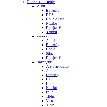
Настільний теніс
М'ячі
Butterfly
DHS
Double Fish
Nittaku
Професійні
3 зірки
Ракетки
Atemi
Butterfly
Donic
Stiga
Професійні
Накладки
729 Friendship
Andro
Butterfly
DHS
Donic
Nittaku
Palio
Tibhar
Victas
Xiom