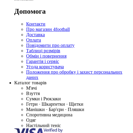
Допомога
Контакти
Про магазин 4football
Доставка
Оплата
Повідомити про оплату
Таблиці розмірів
Обмін і повернення
Гарантія і сервіс
Угода користувача
Положення про обробку і захист персональних
даних
Каталог товарів
М'ячі
Взуття
Сумки і Рюкзаки
Гетри · Шкарпетки · Щитки
Манішки · Бар'єри · Пляшки
Споротивна медицина
Одяг
Настільний теніс