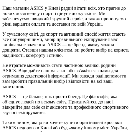
Наш магазин ASICS у Києві радий вітати всіх, хто прагне до
нових досягнень у спорті і цінує високу якість. Ми
забезпечуємо швидкий і зручний сервіс, а також пропонуємо
різні варіанти оплати та доставки по всій Україні.
У сучасному світі, де спорт та активний спосіб життя стають
все популярнішими, вибір правильного екіпірування має
вирішальне значення. ASICS — це бренд, якому можна
довіряти. Ставши нашим клієнтом, ви робите вибір на користь
надійності, комфорту і стилю.
Не втратьте можливість стати частиною великої родини
ASICS. Відвідайте наш магазин або зв'яжіться з нами для
отримання додаткової інформації. Ми завжди раді допомогти
вам зробити правильний вибір і відповісти на всі ваші
запитання.
ASICS — це більше, ніж просто бренд. Це філософія, яка
об’єднує людей по всьому світу. Приєднуйтесь до нас і
відкрийте для себе світ якісного та професійного спортивного
взуття і екіпірування.
Таким чином, якщо ви хочете купити оригінальні кросівки
ASICS недорого в Києві або будь-якому іншому місті України,