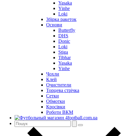
Yasaka
Yinhe
Loki
Збірка ракеток
Основи
Butterfly
DHS
Donic
Loki
Stiga
Tibhar
Yasaka
Yinhe
Чохли
Клей
Очистители
Торцева стрічка
Сетки
Обмотки
Кросівки
Роботи ВКМ