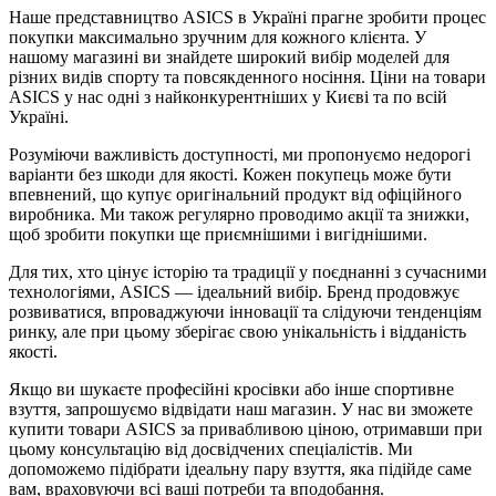
Наше представництво ASICS в Україні прагне зробити процес
покупки максимально зручним для кожного клієнта. У
нашому магазині ви знайдете широкий вибір моделей для
різних видів спорту та повсякденного носіння. Ціни на товари
ASICS у нас одні з найконкурентніших у Києві та по всій
Україні.
Розуміючи важливість доступності, ми пропонуємо недорогі
варіанти без шкоди для якості. Кожен покупець може бути
впевнений, що купує оригінальний продукт від офіційного
виробника. Ми також регулярно проводимо акції та знижки,
щоб зробити покупки ще приємнішими і вигіднішими.
Для тих, хто цінує історію та традиції у поєднанні з сучасними
технологіями, ASICS — ідеальний вибір. Бренд продовжує
розвиватися, впроваджуючи інновації та слідуючи тенденціям
ринку, але при цьому зберігає свою унікальність і відданість
якості.
Якщо ви шукаєте професійні кросівки або інше спортивне
взуття, запрошуємо відвідати наш магазин. У нас ви зможете
купити товари ASICS за привабливою ціною, отримавши при
цьому консультацію від досвідчених спеціалістів. Ми
допоможемо підібрати ідеальну пару взуття, яка підійде саме
вам, враховуючи всі ваші потреби та вподобання.