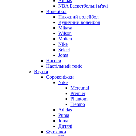
Adidas
NBA Баскетбольні м'ячі
Волейбол
Пляжний волейбол
Вуличний волейбол
Mikasa
Wilson
Molten
Nike
Select
Joma
Насоси
Настільный теніс
Взуття
Сороконіжки
Nike
Mercurial
Premier
Phantom
Tiempo
Adidas
Puma
Joma
Дитячі
Футзалки