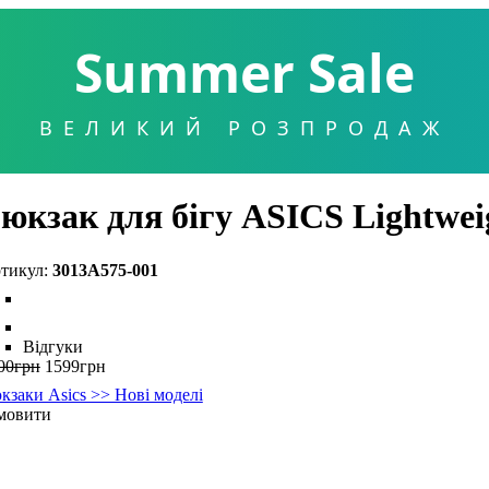
Summer Sale
ВЕЛИКИЙ РОЗПРОДАЖ
юкзак для бігу ASICS Lightwei
3013A575-001
Відгуки
00
грн
1599
грн
кзаки Asics >> Нові моделі
мовити