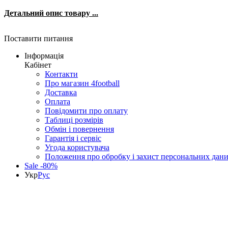
Детальний опис товару ...
Поставити питання
Інформація
Кабінет
Контакти
Про магазин 4football
Доставка
Оплата
Повідомити про оплату
Таблиці розмірів
Обмін і повернення
Гарантія і сервіс
Угода користувача
Положення про обробку і захист персональних дан
Sale -80%
Укр
Рус