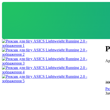
Р
30
Рю
За