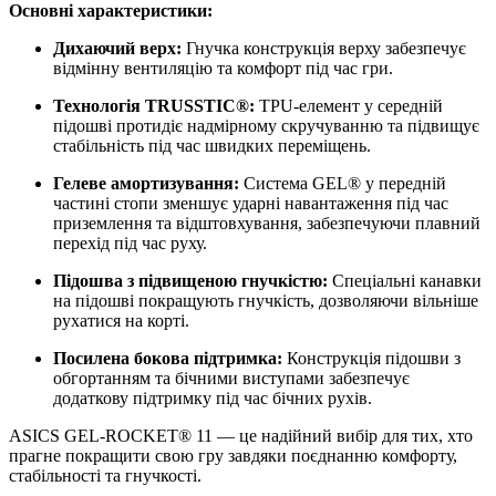
Основні характеристики:
Дихаючий верх:
Гнучка конструкція верху забезпечує
відмінну вентиляцію та комфорт під час гри.
Технологія TRUSSTIC®:
TPU-елемент у середній
підошві протидіє надмірному скручуванню та підвищує
стабільність під час швидких переміщень.
Гелеве амортизування:
Система GEL® у передній
частині стопи зменшує ударні навантаження під час
приземлення та відштовхування, забезпечуючи плавний
перехід під час руху.
Підошва з підвищеною гнучкістю:
Спеціальні канавки
на підошві покращують гнучкість, дозволяючи вільніше
рухатися на корті.
Посилена бокова підтримка:
Конструкція підошви з
обгортанням та бічними виступами забезпечує
додаткову підтримку під час бічних рухів.
ASICS GEL-ROCKET® 11 — це надійний вибір для тих, хто
прагне покращити свою гру завдяки поєднанню комфорту,
стабільності та гнучкості.