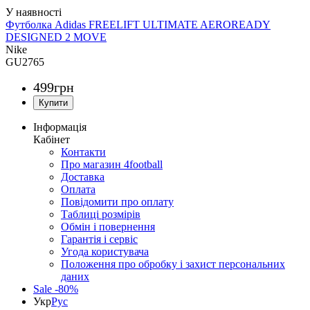
Футболка Adidas FREELIFT ULTIMATE AEROREADY
DESIGNED 2 MOVE
Nike
GU2765
499
грн
Інформація
Кабінет
Контакти
Про магазин 4football
Доставка
Оплата
Повідомити про оплату
Таблиці розмірів
Обмін і повернення
Гарантія і сервіс
Угода користувача
Положення про обробку і захист персональних
даних
Sale -80%
Укр
Рус