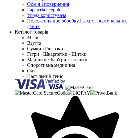
Обмін і повернення
Гарантія і сервіс
Угода користувача
Положення про обробку і захист персональних
даних
Каталог товарів
М'ячі
Взуття
Сумки і Рюкзаки
Гетри · Шкарпетки · Щитки
Манішки · Бар'єри · Пляшки
Споротивна медицина
Одяг
Настільний теніс