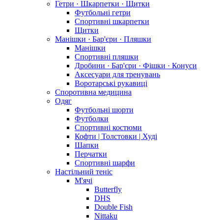
Гетри · Шкарпетки · Щитки
Футбольні гетри
Спортивні шкарпетки
Щитки
Манішки · Бар'єри · Пляшки
Манішки
Спортивні пляшки
Дробини · Бар'єри · Фішки · Конуси
Аксесуари для тренувань
Воротарські рукавиці
Споротивна медицина
Одяг
Футбольні шорти
Футболки
Спортивні костюми
Кофти | Толстовки | Худі
Шапки
Перчатки
Спортивні шарфи
Настільний теніс
М'ячі
Butterfly
DHS
Double Fish
Nittaku