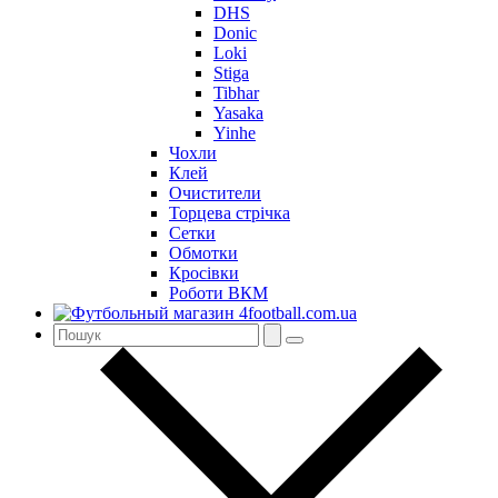
DHS
Donic
Loki
Stiga
Tibhar
Yasaka
Yinhe
Чохли
Клей
Очистители
Торцева стрічка
Сетки
Обмотки
Кросівки
Роботи ВКМ