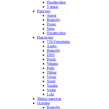
Професійні
3 зірки
Ракетки
Atemi
Butterfly
Donic
Stiga
Професійні
Накладки
729 Friendship
Andro
Butterfly
DHS
Donic
Nittaku
Palio
Tibhar
Victas
Xiom
Yasaka
Yinhe
Loki
Збірка ракеток
Основи
Butterfly