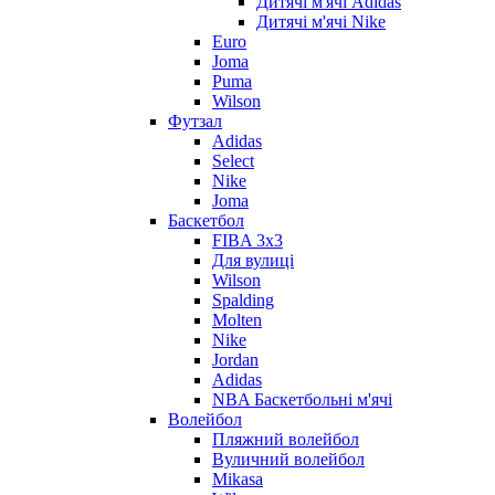
Дитячі м'ячі Adidas
Дитячі м'ячі Nike
Euro
Joma
Puma
Wilson
Футзал
Adidas
Select
Nike
Joma
Баскетбол
FIBA 3x3
Для вулиці
Wilson
Spalding
Molten
Nike
Jordan
Adidas
NBA Баскетбольні м'ячі
Волейбол
Пляжний волейбол
Вуличний волейбол
Mikasa