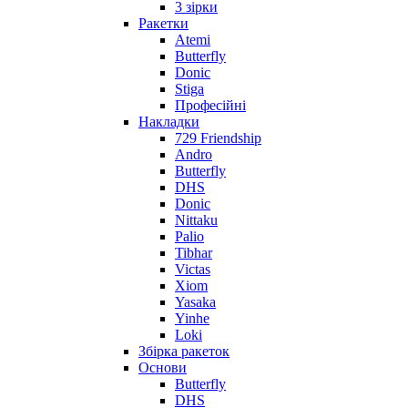
3 зірки
Ракетки
Atemi
Butterfly
Donic
Stiga
Професійні
Накладки
729 Friendship
Andro
Butterfly
DHS
Donic
Nittaku
Palio
Tibhar
Victas
Xiom
Yasaka
Yinhe
Loki
Збірка ракеток
Основи
Butterfly
DHS