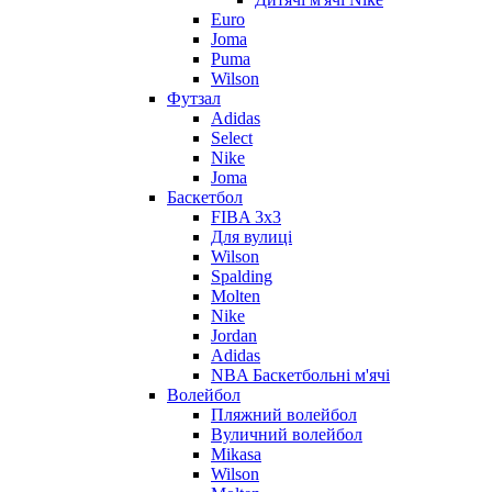
Euro
Joma
Puma
Wilson
Футзал
Adidas
Select
Nike
Joma
Баскетбол
FIBA 3x3
Для вулиці
Wilson
Spalding
Molten
Nike
Jordan
Adidas
NBA Баскетбольні м'ячі
Волейбол
Пляжний волейбол
Вуличний волейбол
Mikasa
Wilson