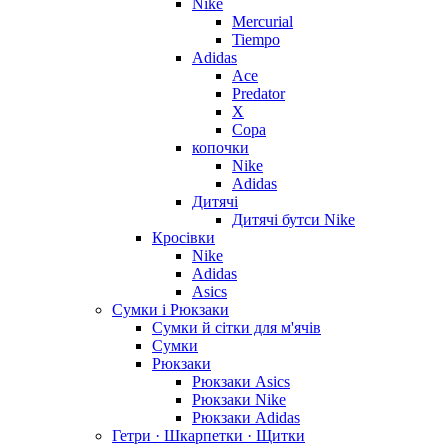
Nike
Mercurial
Tiempo
Adidas
Ace
Predator
X
Copa
копочки
Nike
Adidas
Дитячі
Дитячі бутси Nike
Кросівки
Nike
Adidas
Asics
Сумки і Рюкзаки
Сумки й сітки для м'ячів
Сумки
Рюкзаки
Рюкзаки Asics
Рюкзаки Nike
Рюкзаки Adidas
Гетри · Шкарпетки · Щитки