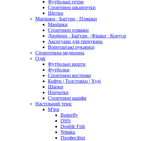
Футбольні гетри
Спортивні шкарпетки
Щитки
Манішки · Бар'єри · Пляшки
Манішки
Спортивні пляшки
Дробини · Бар'єри · Фішки · Конуси
Аксесуари для тренувань
Воротарські рукавиці
Споротивна медицина
Одяг
Футбольні шорти
Футболки
Спортивні костюми
Кофти | Толстовки | Худі
Шапки
Перчатки
Спортивні шарфи
Настільний теніс
М'ячі
Butterfly
DHS
Double Fish
Nittaku
Професійні