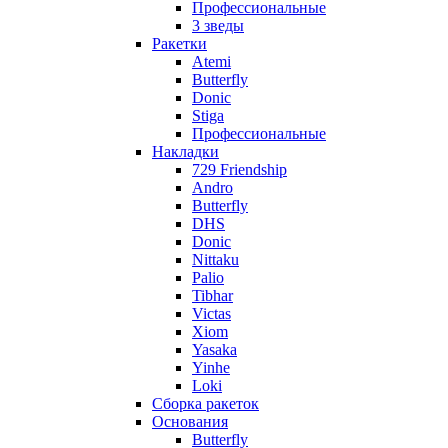
Профессиональные
3 зведы
Ракетки
Atemi
Butterfly
Donic
Stiga
Профессиональные
Накладки
729 Friendship
Andro
Butterfly
DHS
Donic
Nittaku
Palio
Tibhar
Victas
Xiom
Yasaka
Yinhe
Loki
Сборка ракеток
Основания
Butterfly