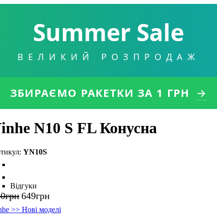
Summer Sale
ВЕЛИКИЙ РОЗПРОДАЖ
ЗБИРАЄМО РАКЕТКИ
ЗА 1 ГРН
→
inhe N10 S FL Конусна
YN10S
Відгуки
50
грн
649
грн
nhe >> Нові моделі