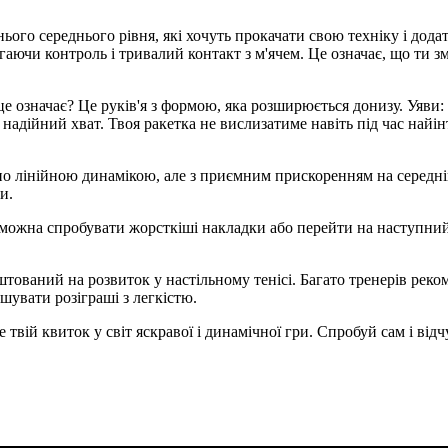
ього середнього рівня, які хочуть прокачати свою техніку і дода
ігаючи контроль і тривалий контакт з м'ячем. Це означає, що т
це означає? Це руків'я з формою, яка розширюється донизу. Уяви
 надійний хват. Твоя ракетка не вислизатиме навіть під час най
но лінійною динамікою, але з приємним прискоренням на середній 
и.
 можна спробувати жорсткіші накладки або перейти на наступний
тований на розвиток у настільному тенісі. Багато тренерів реком
шувати розіграші з легкістю.
 твій квиток у світ яскравої і динамічної гри. Спробуй сам і від