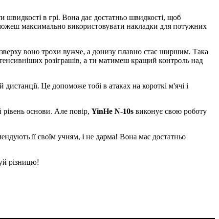
ти швидкості в грі. Вона дає достатньо швидкості, щоб
и зможеш максимально використовувати накладки для потужних
: зверху воно трохи вужче, а донизу плавно стає ширшим. Така
інтенсивніших розіграшів, а ти матимеш кращий контроль над
дистанції. Це допоможе тобі в атаках на короткі м'ячі і
 рівень основи. Але повір,
YinHe N-10s
виконує свою роботу
ендують її своїм учням, і не дарма! Вона має достатньо
чуй різницю!