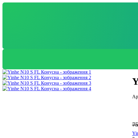
Y
7
Yi