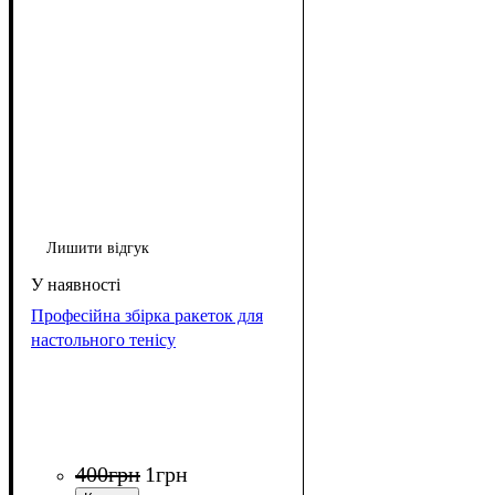
Лишити відгук
Професійна збірка ракеток для
настольного тенісу
400
грн
1
грн