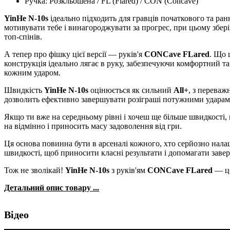
Ручка: Розкльошена / FL (Flared) / CON (Concave)
YinHe N-10s
ідеально підходить для гравців початкового та ранн
мотивувати тебе і винагороджувати за прогрес, при цьому збер
топ-спінів.
А тепер про фішку цієї версії — руків'я
CONCave FLared
. Що 
конструкція ідеально лягає в руку, забезпечуючи комфортний та
кожним ударом.
Швидкість
YinHe N-10s
оцінюється як сильний
All+
, з переваж
дозволить ефективно завершувати розіграші потужними ударам
Якщо ти вже на середньому рівні і хочеш ще більше швидкості,
на відмінно і приносить масу задоволення від гри.
Ця основа повинна бути в арсеналі кожного, хто серйозно налаш
швидкості, щоб приносити класні результати і допомагати завер
Тож не зволікай!
YinHe N-10s
з руків'ям
CONCave FLared
— це
Детальний опис товару ...
Відео