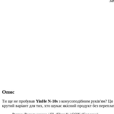
За
Опис
Ти ще не пробував
YinHe N-10s
з конусоподібним руків'ям? Ця 
крутий варіант для тих, хто шукає якісний продукт без переплат