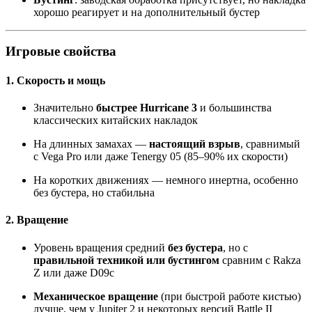
хорошо реагирует и на дополнительный бустер
Игровые свойства
1. Скорость и мощь
Значительно
быстрее Hurricane 3
и большинства
классических китайских накладок
На длинных замахах —
настоящий взрыв
, сравнимый
с Vega Pro или даже Tenergy 05 (85–90% их скорости)
На коротких движениях — немного инертна, особенно
без бустера, но стабильна
2. Вращение
Уровень вращения средний
без бустера
, но с
правильной техникой или бустингом
сравним с Rakza
Z или даже D09c
Механическое вращение
(при быстрой работе кистью)
лучше, чем у Jupiter 2 и некоторых версий Battle II