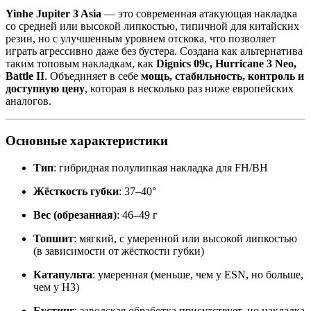
Yinhe Jupiter 3 Asia
— это современная атакующая накладка
со средней или высокой липкостью, типичной для китайских
резин, но с улучшенным уровнем отскока, что позволяет
играть агрессивно даже без бустера. Создана как альтернатива
таким топовым накладкам, как
Dignics 09c, Hurricane 3 Neo,
Battle II
. Объединяет в себе
мощь, стабильность, контроль и
доступную цену
, которая в несколько раз ниже европейских
аналогов.
Основные характеристики
Тип
: гибридная полулипкая накладка для FH/BH
Жёсткость губки
: 37–40°
Вес (обрезанная)
: 46–49 г
Топшит
: мягкий, с умеренной или высокой липкостью
(в зависимости от жёсткости губки)
Катапульта
: умеренная (меньше, чем у ESN, но больше,
чем у H3)
Бустинг
: заводская обработка присутствует, но накладка