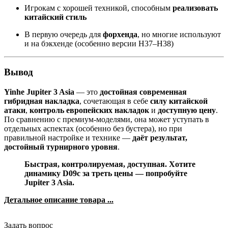
Игрокам с хорошей техникой, способным
реализовать
китайский стиль
В первую очередь для
форхенда
, но многие используют
и на бэкхенде (особенно версии H37–H38)
Вывод
Yinhe Jupiter 3 Asia
— это
достойная современная
гибридная накладка
, сочетающая в себе
силу китайской
атаки
,
контроль европейских накладок
и
доступную цену
.
По сравнению с премиум-моделями, она может уступать в
отдельных аспектах (особенно без бустера), но при
правильной настройке и технике —
даёт результат,
достойный турнирного уровня
.
Быстрая, контролируемая, доступная. Хотите
динамику D09c за треть цены — попробуйте
Jupiter 3 Asia.
Детальное описание товара ...
Задать вопрос