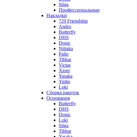
Stiga
Профессиональные
Накладки
729 Friendship
Andro
Butterfly
DHS
Donic
Nittaku
Palio
Tibhar
Victas
Xiom
Yasaka
Yinhe
Loki
Сборка ракеток
Основания
Butterfly
DHS
Donic
Loki
Stiga
Tibhar
Yasaka