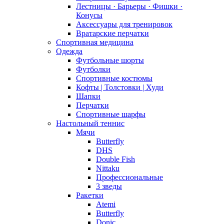
Лестницы · Барьеры · Фишки ·
Конусы
Аксессуары для тренировок
Вратарские перчатки
Спортивная медицина
Одежда
Футбольные шорты
Футболки
Спортивные костюмы
Кофты | Толстовки | Худи
Шапки
Перчатки
Спортивные шарфы
Настольный теннис
Мячи
Butterfly
DHS
Double Fish
Nittaku
Профессиональные
3 зведы
Ракетки
Atemi
Butterfly
Donic