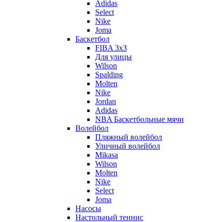
Adidas
Select
Nike
Joma
Баскетбол
FIBA 3x3
Для улицы
Wilson
Spalding
Molten
Nike
Jordan
Adidas
NBA Баскетбольные мячи
Волейбол
Пляжный волейбол
Уличный волейбол
Mikasa
Wilson
Molten
Nike
Select
Joma
Насосы
Настольный теннис