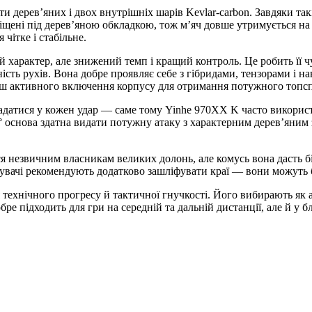
дерев’яних і двох внутрішніх шарів Kevlar-carbon. Завдяки такі
іщені під дерев’яною обкладкою, тож м’яч довше утримується на 
 чітке і стабільне.
й характер, але знижений темп і кращий контроль. Це робить її 
чність рухів. Вона добре проявляє себе з гібридами, тензорами і
ш активного включення корпусу для отримання потужного топсп
кладатися у кожен удар — саме тому Yinhe 970XX K часто викорис
1° основа здатна видати потужну атаку з характерним дерев’яним 
ся незвичним власникам великих долонь, але комусь вона дасть б
тувачі рекомендують додатково зашліфувати краї — вони можуть 
ехнічного прогресу й тактичної гнучкості. Його вибирають як ат
ідходить для гри на середній та дальній дистанції, але й у близь