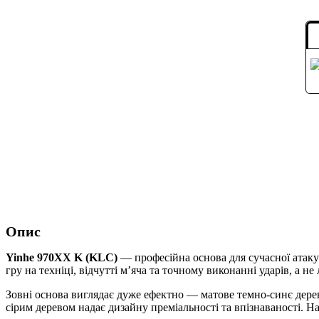
Опис
Yinhe 970XX K (KLC)
— професійна основа для сучасної атакув
гру на техніці, відчутті м’яча та точному виконанні ударів, а н
Зовні основа виглядає дуже ефектно — матове темно-синє дере
сірим деревом надає дизайну преміальності та впізнаваності. На