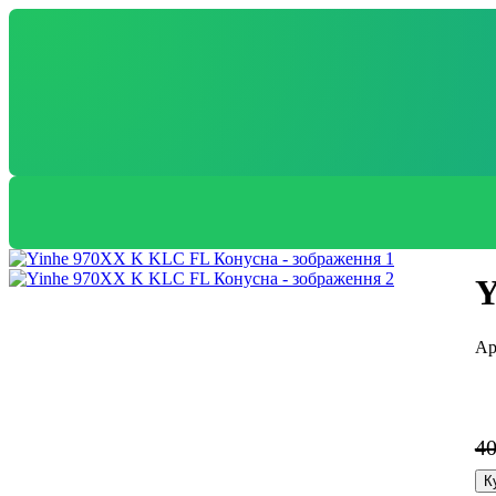
Y
4
К