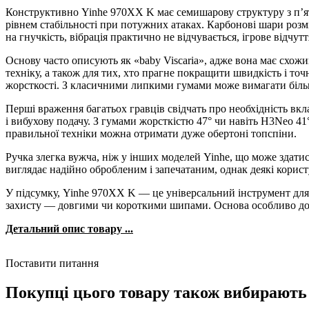
Конструктивно Yinhe 970XX K має семишарову структуру з п’яти 
рівнем стабільності при потужних атаках. Карбонові шари розм
на гнучкість, вібрація практично не відчувається, ігрове відчуття
Основу часто описують як «baby Viscaria», адже вона має схожи
техніку, а також для тих, хто прагне покращити швидкість і то
жорсткості. З класичними липкими гумами може вимагати біль
Перші враження багатьох гравців свідчать про необхідність в
і вибухову подачу. З гумами жорсткістю 47° чи навіть H3Neo 4
правильної техніки можна отримати дуже обертоні топспіни.
Ручка злегка вужча, ніж у інших моделей Yinhe, що може здати
виглядає надійно обробленим і запечатаним, однак деякі корис
У підсумку, Yinhe 970XX K — це універсальний інструмент для т
захисту — довгими чи короткими шипами. Основа особливо добре п
Детальний опис товару ...
Поставити питання
Покупці цього товару також вибирають