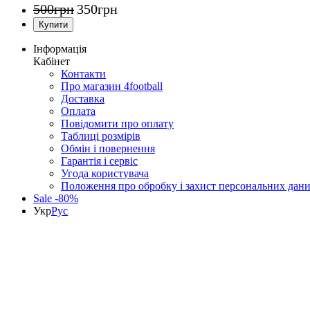
500
грн
350
грн
Інформація
Кабінет
Контакти
Про магазин 4football
Доставка
Оплата
Повідомити про оплату
Таблиці розмірів
Обмін і повернення
Гарантія і сервіс
Угода користувача
Положення про обробку і захист персональних дан
Sale -80%
Укр
Рус