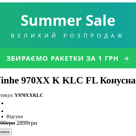
Summer Sale
ВЕЛИКИЙ РОЗПРОДАЖ
ЗБИРАЄМО РАКЕТКИ
ЗА 1 ГРН
→
inhe 970XX K KLC FL Конусна
Y970XXKLC
Відгуки
000
грн
2899
грн
упити