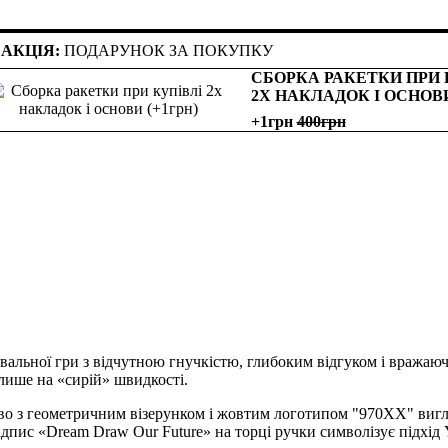
АКЦІЯ:
ПОДАРУНОК ЗА ПОКУПКУ
СБОРКА РАКЕТКИ ПРИ 
2Х НАКЛАДОК І ОСНОВ
+1грн
400
альної гри з відчутною гнучкістю, глибоким відгуком і вражаючи
е лише на «сирій» швидкості.
во з геометричним візерунком і жовтим логотипом "970XX" вигля
дпис «Dream Draw Our Future» на торці ручки символізує підхід Y