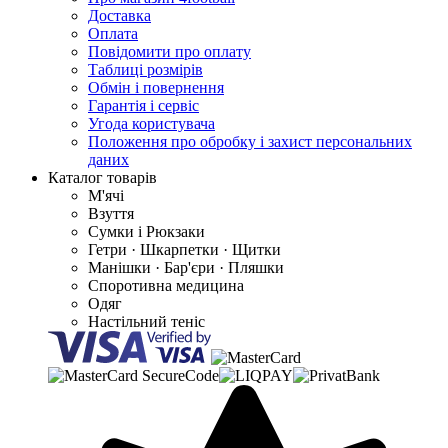
Доставка
Оплата
Повідомити про оплату
Таблиці розмірів
Обмін і повернення
Гарантія і сервіс
Угода користувача
Положення про обробку і захист персональних
даних
Каталог товарів
М'ячі
Взуття
Сумки і Рюкзаки
Гетри · Шкарпетки · Щитки
Манішки · Бар'єри · Пляшки
Споротивна медицина
Одяг
Настільний теніс