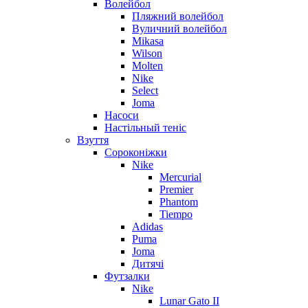
Волейбол
Пляжний волейбол
Вуличний волейбол
Mikasa
Wilson
Molten
Nike
Select
Joma
Насоси
Настільный теніс
Взуття
Сороконіжки
Nike
Mercurial
Premier
Phantom
Tiempo
Adidas
Puma
Joma
Дитячі
Футзалки
Nike
Lunar Gato II