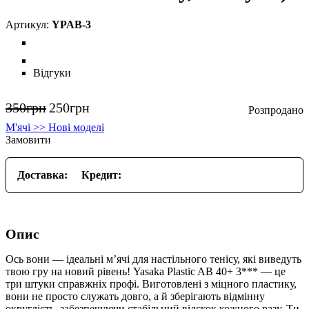
YPAB-3
Відгуки
350
грн
250
грн
М'ячі >> Нові моделі
Замовити
Доставка:
Кредит:
Опис
Ось вони — ідеальні м’ячі для настільного тенісу, які виведуть
твою гру на новий рівень! Yasaka Plastic AB 40+ 3*** — це
три штуки справжніх профі. Виготовлені з міцного пластику,
вони не просто служать довго, а й зберігають відмінну
округлість, забезпечуючи стабільний відскок кожного разу. Ти