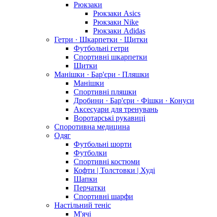
Рюкзаки
Рюкзаки Asics
Рюкзаки Nike
Рюкзаки Adidas
Гетри · Шкарпетки · Щитки
Футбольні гетри
Спортивні шкарпетки
Щитки
Манішки · Бар'єри · Пляшки
Манішки
Спортивні пляшки
Дробини · Бар'єри · Фішки · Конуси
Аксесуари для тренувань
Воротарські рукавиці
Споротивна медицина
Одяг
Футбольні шорти
Футболки
Спортивні костюми
Кофти | Толстовки | Худі
Шапки
Перчатки
Спортивні шарфи
Настільний теніс
М'ячі