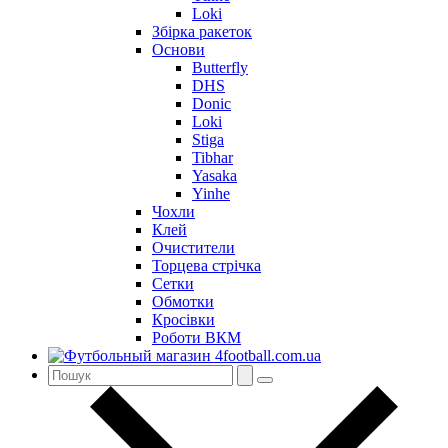
Loki
Збірка ракеток
Основи
Butterfly
DHS
Donic
Loki
Stiga
Tibhar
Yasaka
Yinhe
Чохли
Клей
Очистители
Торцева стрічка
Сетки
Обмотки
Кросівки
Роботи ВКМ