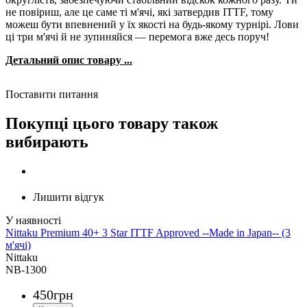
не повіриш, але це саме ті м'ячі, які затвердив ITTF, тому
можеш бути впевнений у їх якості на будь-якому турнірі. Лови
ці три м'ячі й не зупиняйся — перемога вже десь поруч!
Детальний опис товару ...
Поставити питання
Покупці цього товару також
вибирають
Лишити відгук
Nittaku Premium 40+ 3 Star ITTF Approved --Made in Japan-- (3
м'ячі)
Nittaku
NB-1300
450
грн