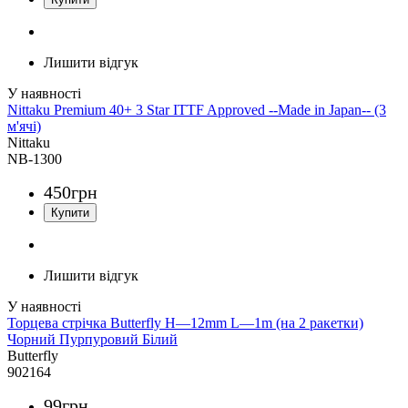
Лишити відгук
Nittaku Premium 40+ 3 Star ITTF Approved --Made in Japan-- (3
м'ячі)
Nittaku
NB-1300
450
грн
Лишити відгук
Торцева стрічка Butterfly H—12mm L—1m (на 2 ракетки)
Чорний Пурпуровий Білий
Butterfly
902164
99
грн