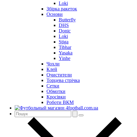
Loki
Збірка ракеток
Основи
Butterfly
DHS
Donic
Loki
Stiga
Tibhar
Yasaka
Yinhe
Чохли
Клей
Очистители
Торцева стрічка
Сетки
Обмотки
Кросівки
Роботи ВКМ