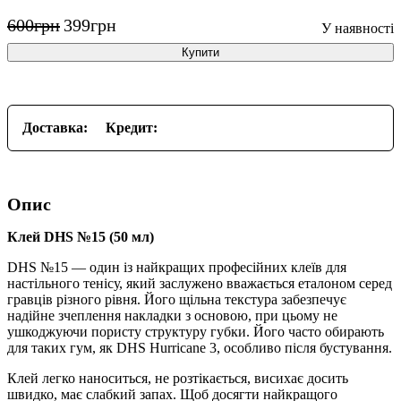
600
грн
399
грн
Купити
Доставка:
Кредит:
Опис
Клей DHS №15 (50 мл)
DHS №15 — один із найкращих професійних клеїв для
настільного тенісу, який заслужено вважається еталоном серед
гравців різного рівня. Його щільна текстура забезпечує
надійне зчеплення накладки з основою, при цьому не
ушкоджуючи пористу структуру губки. Його часто обирають
для таких гум, як DHS Hurricane 3, особливо після бустування.
Клей легко наноситься, не розтікається, висихає досить
швидко, має слабкий запах. Щоб досягти найкращого