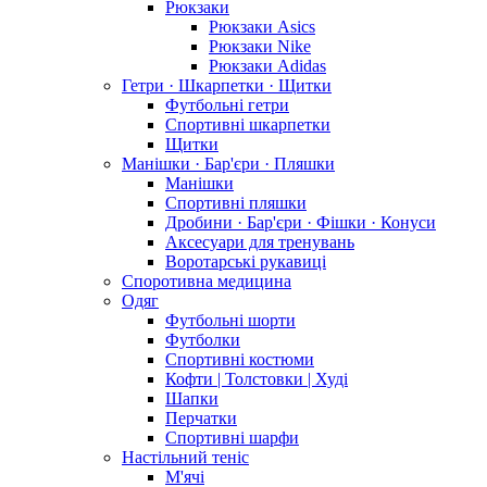
Рюкзаки
Рюкзаки Asics
Рюкзаки Nike
Рюкзаки Adidas
Гетри · Шкарпетки · Щитки
Футбольні гетри
Спортивні шкарпетки
Щитки
Манішки · Бар'єри · Пляшки
Манішки
Спортивні пляшки
Дробини · Бар'єри · Фішки · Конуси
Аксесуари для тренувань
Воротарські рукавиці
Споротивна медицина
Одяг
Футбольні шорти
Футболки
Спортивні костюми
Кофти | Толстовки | Худі
Шапки
Перчатки
Спортивні шарфи
Настільний теніс
М'ячі