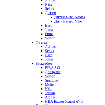
Adidas
Nike
Select
Дитячі
Дитячі м'ячі Adidas
Дитячі м'ячі Nike
Euro
Joma
Puma
Wilson
Футзал
Adidas
Select
Nike
Joma
Баскетбол
FIBA 3x3
Для вулиці
Wilson
Spalding
Molten
Nike
Jordan
Adidas
NBA Баскетбольні м'ячі