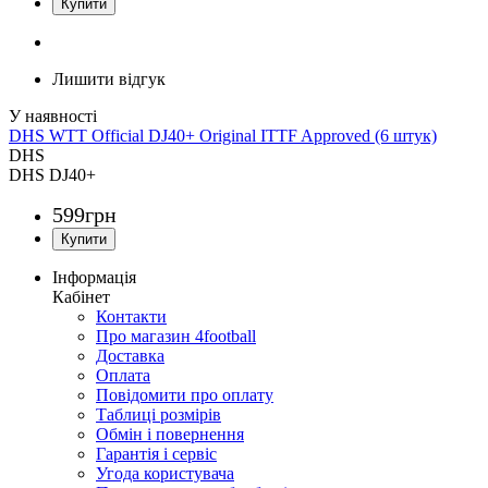
Лишити відгук
DHS WTT Official DJ40+ Original ITTF Approved (6 штук)
DHS
DHS DJ40+
599
грн
Інформація
Кабінет
Контакти
Про магазин 4football
Доставка
Оплата
Повідомити про оплату
Таблиці розмірів
Обмін і повернення
Гарантія і сервіс
Угода користувача