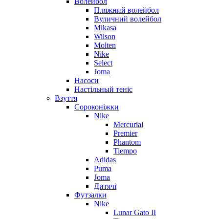
Волейбол
Пляжний волейбол
Вуличний волейбол
Mikasa
Wilson
Molten
Nike
Select
Joma
Насоси
Настільный теніс
Взуття
Сороконіжки
Nike
Mercurial
Premier
Phantom
Tiempo
Adidas
Puma
Joma
Дитячі
Футзалки
Nike
Lunar Gato II