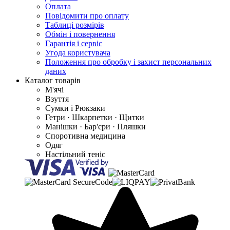
Оплата
Повідомити про оплату
Таблиці розмірів
Обмін і повернення
Гарантія і сервіс
Угода користувача
Положення про обробку і захист персональних
даних
Каталог товарів
М'ячі
Взуття
Сумки і Рюкзаки
Гетри · Шкарпетки · Щитки
Манішки · Бар'єри · Пляшки
Споротивна медицина
Одяг
Настільний теніс