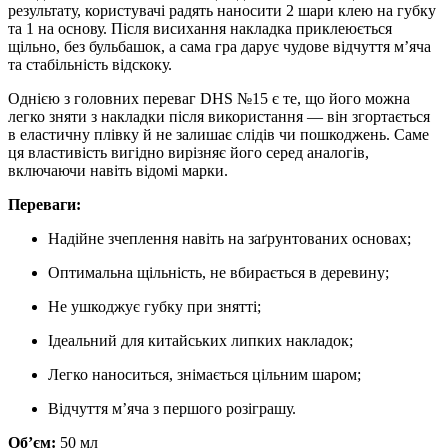
результату, користувачі радять наносити 2 шари клею на губку
та 1 на основу. Після висихання накладка приклеюється
щільно, без бульбашок, а сама гра дарує чудове відчуття м’яча
та стабільність відскоку.
Однією з головних переваг DHS №15 є те, що його можна
легко зняти з накладки після використання — він згортається
в еластичну плівку й не залишає слідів чи пошкоджень. Саме
ця властивість вигідно вирізняє його серед аналогів,
включаючи навіть відомі марки.
Переваги:
Надійне зчеплення навіть на заґрунтованих основах;
Оптимальна щільність, не вбирається в деревину;
Не ушкоджує губку при знятті;
Ідеальний для китайських липких накладок;
Легко наноситься, знімається цільним шаром;
Відчуття м’яча з першого розіграшу.
Обʼєм:
50 мл