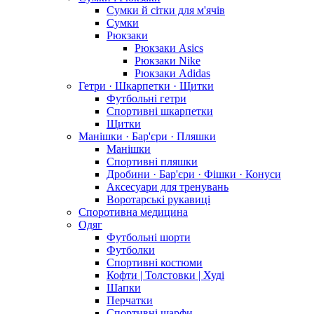
Сумки й сітки для м'ячів
Сумки
Рюкзаки
Рюкзаки Asics
Рюкзаки Nike
Рюкзаки Adidas
Гетри · Шкарпетки · Щитки
Футбольні гетри
Спортивні шкарпетки
Щитки
Манішки · Бар'єри · Пляшки
Манішки
Спортивні пляшки
Дробини · Бар'єри · Фішки · Конуси
Аксесуари для тренувань
Воротарські рукавиці
Споротивна медицина
Одяг
Футбольні шорти
Футболки
Спортивні костюми
Кофти | Толстовки | Худі
Шапки
Перчатки
Спортивні шарфи