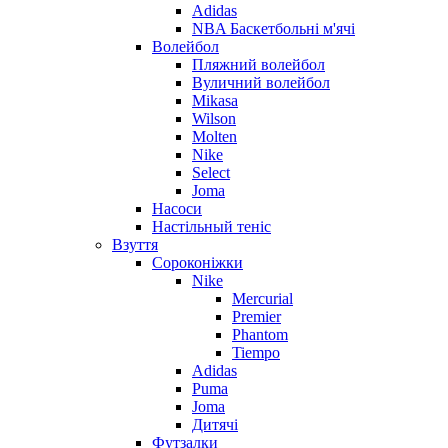
Adidas
NBA Баскетбольні м'ячі
Волейбол
Пляжний волейбол
Вуличний волейбол
Mikasa
Wilson
Molten
Nike
Select
Joma
Насоси
Настільный теніс
Взуття
Сороконіжки
Nike
Mercurial
Premier
Phantom
Tiempo
Adidas
Puma
Joma
Дитячі
Футзалки