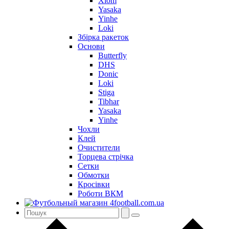
Xiom
Yasaka
Yinhe
Loki
Збірка ракеток
Основи
Butterfly
DHS
Donic
Loki
Stiga
Tibhar
Yasaka
Yinhe
Чохли
Клей
Очистители
Торцева стрічка
Сетки
Обмотки
Кросівки
Роботи ВКМ