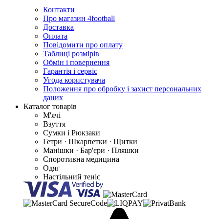
Контакти
Про магазин 4football
Доставка
Оплата
Повідомити про оплату
Таблиці розмірів
Обмін і повернення
Гарантія і сервіс
Угода користувача
Положення про обробку і захист персональних
даних
Каталог товарів
М'ячі
Взуття
Сумки і Рюкзаки
Гетри · Шкарпетки · Щитки
Манішки · Бар'єри · Пляшки
Споротивна медицина
Одяг
Настільний теніс