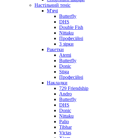
Настільний теніс
М'ячі
Butterfly
DHS
Double Fish
Nittaku
Професійні
3 зірки
Ракетки
Atemi
Butterfly
Donic
Stiga
Професійні
Накладки
729 Friendship
Andro
Butterfly
DHS
Donic
Nittaku
Palio
Tibhar
Victas