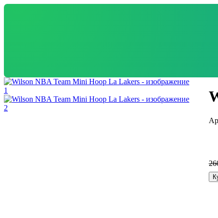
W
26
К