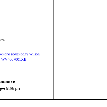
гук
яжного волейболу Wilson
co WV4007001XB
007001XB
грн
989
грн