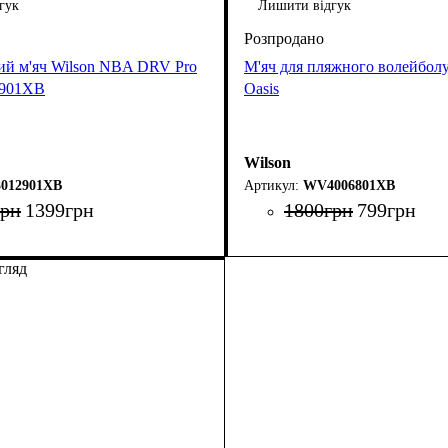
гук
Лишити відгук
ий м'яч Wilson NBA DRV Pro
М'яч для пляжного волейбол
2901XB
Oasis
Wilson
012901XB
WV4006801XB
грн
1399
грн
1800
грн
799
грн
гляд