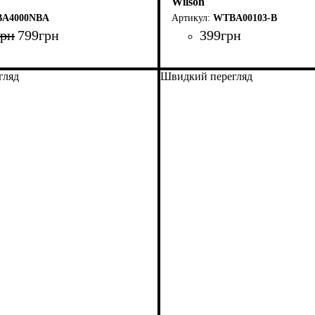
Wilson
A4000NBA
WTBA00103-B
грн
799
грн
399
грн
гляд
Швидкий перегляд