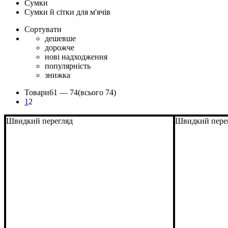
Сумки
Сумки й сітки для м'ячів
Сортувати
дешевше
дорожче
нові надходження
популярність
знижка
Товари
61 —
74
(всього 74)
1
2
Швидкий перегляд
Швидкий пере