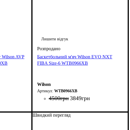
Лишити відгук
у Wilson AVP
Баскетбольний м'яч Wilson EVO NXT
20XB
FIBA Size-6 WTB0966XB
Wilson
WTB0966XB
4500
грн
3849
грн
Швидкий перегляд