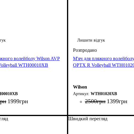
гук
Лишити відгук
яжного волейболу Wilson AVP
М'яч для пляжного волейбол
olleyball WTH00010XB
OPTX R Volleyball WTH010
Wilson
00010XB
WTH01020XB
грн
1999
грн
2500
грн
1399
грн
гляд
Швидкий перегляд