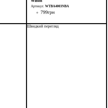
Wilson
WTBA4003NBA
799
грн
Швидкий перегляд