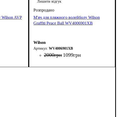
Лишити відгук
у Wilson AVP
М'яч для пляжного волейболу Wilson
Graffiti Peace Ball WV4006901XB
Wilson
WV4006901XB
2000
грн
1099
грн