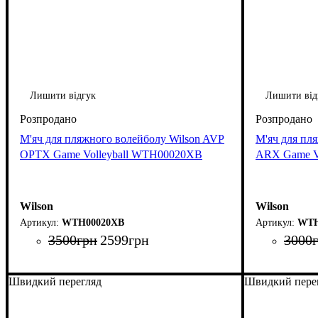
Лишити відгук
Лишити від
М'яч для пляжного волейболу Wilson AVP
М'яч для пл
OPTX Game Volleyball WTH00020XB
ARX Game V
Wilson
Wilson
WTH00020XB
WTH
3500
грн
2599
грн
3000
Швидкий перегляд
Швидкий пере