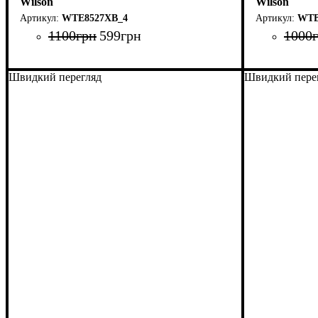
Wilson
Wilson
WTE8527XB_4
WTB
1100
грн
599
грн
1000
Швидкий перегляд
Швидкий пере