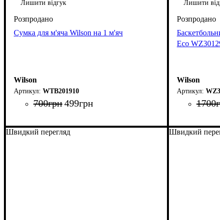
Лишити відгук
Лишити від
Сумка для м'яча Wilson на 1 м'яч
Баскетбольн
Eco WZ301
Wilson
Wilson
WTB201910
WZ3
700
грн
499
грн
1700
Швидкий перегляд
Швидкий пере