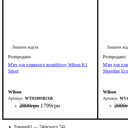
Лишити відгук
Лишити від
М'яч для пляжного волейболу Wilson K1
М'яч для пл
Silver
Shoreline E
Wilson
Wilson
WTH1895B2XB
WV4
2800
грн
1799
грн
2000
Товари
61 —
74
(всього 74)