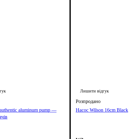
гук
Лишити відгук
authentic aluminum pump —
Насос Wilson 16cm Black
ячів