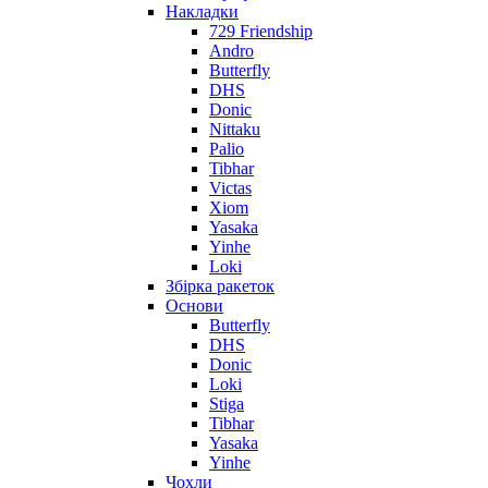
Накладки
729 Friendship
Andro
Butterfly
DHS
Donic
Nittaku
Palio
Tibhar
Victas
Xiom
Yasaka
Yinhe
Loki
Збірка ракеток
Основи
Butterfly
DHS
Donic
Loki
Stiga
Tibhar
Yasaka
Yinhe
Чохли