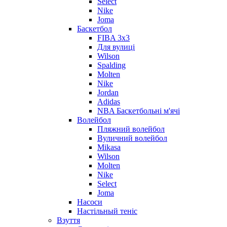
Select
Nike
Joma
Баскетбол
FIBA 3x3
Для вулиці
Wilson
Spalding
Molten
Nike
Jordan
Adidas
NBA Баскетбольні м'ячі
Волейбол
Пляжний волейбол
Вуличний волейбол
Mikasa
Wilson
Molten
Nike
Select
Joma
Насоси
Настільный теніс
Взуття