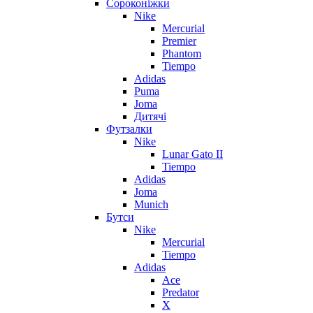
Сороконіжки
Nike
Mercurial
Premier
Phantom
Tiempo
Adidas
Puma
Joma
Дитячі
Футзалки
Nike
Lunar Gato II
Tiempo
Adidas
Joma
Munich
Бутси
Nike
Mercurial
Tiempo
Adidas
Ace
Predator
X