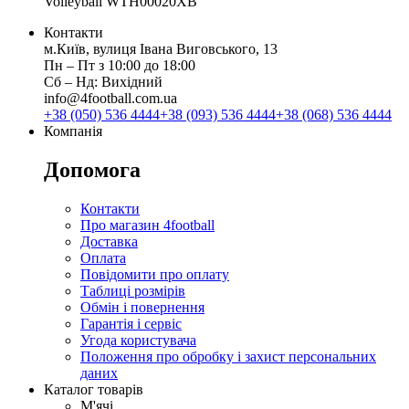
Volleyball WTH00020XB
Контакти
м.Київ, вулиця Івана Виговського, 13
Пн ‒ Пт з 10:00 до 18:00
Сб ‒ Нд: Вихідний
info@4football.com.ua
+38 (050) 536 4444
+38 (093) 536 4444
+38 (068) 536 4444
Компанія
Допомога
Контакти
Про магазин 4football
Доставка
Оплата
Повідомити про оплату
Таблиці розмірів
Обмін і повернення
Гарантія і сервіс
Угода користувача
Положення про обробку і захист персональних
даних
Каталог товарів
М'ячі