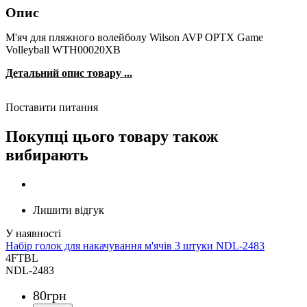
Опис
М'яч для пляжного волейболу Wilson AVP OPTX Game
Volleyball WTH00020XB
Детальний опис товару ...
Поставити питання
Покупці цього товару також
вибирають
Лишити відгук
Набір голок для накачування м'ячів 3 штуки NDL-2483
4FTBL
NDL-2483
80
грн