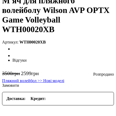
М'яч для пляжного
волейболу Wilson AVP OPTX
Game Volleyball
WTH00020XB
WTH00020XB
Відгуки
3500
грн
2599
грн
Пляжний волейбол >> Нові моделі
Замовити
Доставка:
Кредит: