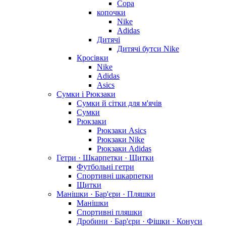
Copa
копочки
Nike
Adidas
Дитячі
Дитячі бутси Nike
Кросівки
Nike
Adidas
Asics
Сумки і Рюкзаки
Сумки й сітки для м'ячів
Сумки
Рюкзаки
Рюкзаки Asics
Рюкзаки Nike
Рюкзаки Adidas
Гетри · Шкарпетки · Щитки
Футбольні гетри
Спортивні шкарпетки
Щитки
Манішки · Бар'єри · Пляшки
Манішки
Спортивні пляшки
Дробини · Бар'єри · Фішки · Конуси