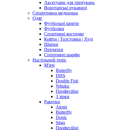
Аксесуари для тренувань
Воротарські рукавиці
Споротивна медицина
Одяг
Футбольні шорти
Футболки
Спортивні костюми
Кофти | Толстовки | Худі
Шапки
Перчатки
Спортивні шарфи
Настільний теніс
М'ячі
Butterfly
DHS
Double Fish
Nittaku
Професійні
3 зірки
Ракетки
Atemi
Butterfly
Donic
Stiga
Професійні