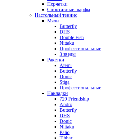
Перчатки
Спортивные шарфы
Настольный теннис
Мячи
Butterfly
DHS
Double Fish
Nittaku
Профессиональные
3 зведы
Ракетки
Atemi
Butterfly
Donic
Stiga
Профессиональные
Накладки
729 Friendship
Andro
Butterfly
DHS
Donic
Nittaku
Palio
Tibhar