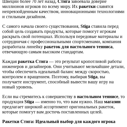
Швеции более 70 лет назад,
Стига
завоевала доверие
миллионов игроков по всему миру. Их
ракетки
славятся
непревзойденным качеством, инновационными технологиями
и стильным дизайном.
С самого начала своего существования,
Stiga
ставила перед
собой цель создавать продукты, которые помогут игрокам
раскрыть свой потенциал. Используя передовые материалы и
сотрудничая с профессиональными спортсменами, компания
разработала линейку
ракеток для настольного тенниса
,
отвечающую самым высоким стандартам.
Каждая
ракетка Стига
— это результат кропотливой работы
инженеров и дизайнеров. Они учитывают мельчайшие детали,
чтобы обеспечить идеальный баланс между скоростью,
контролем и вращением. Поэтому, выбирая
Stiga
, вы
получаете инструмент, способный вывести вашу игру на
новый уровень.
Если вы стремитесь к совершенству в
настольном теннисе
, то
продукция
Stiga
— именно то, что вам нужно. Наш
магазин
предлагает широкий ассортимент оригинальных ракеток,
которые помогут вам достичь поставленных целей.
Ракетки Стига: Идеальный выбор для каждого игрока