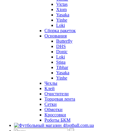
Victas
Xiom
Yasaka
Yinhe
Loki
Сборка ракеток
Основания
Butterfly
DHS
Donic
Loki
Stiga
Tibhar
Yasaka
Yinhe
Чехлы
Клей
Очистители
Торцевая лента
Сетки
Обмотки
Кроссовки
Роботы БКМ