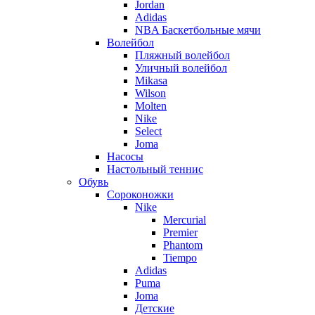
Jordan
Adidas
NBA Баскетбольные мячи
Волейбол
Пляжный волейбол
Уличный волейбол
Mikasa
Wilson
Molten
Nike
Select
Joma
Насосы
Настольный теннис
Обувь
Сороконожки
Nike
Mercurial
Premier
Phantom
Tiempo
Adidas
Puma
Joma
Детские