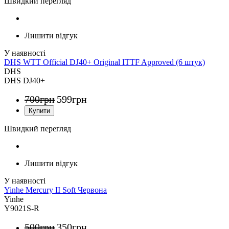
Швидкий перегляд
Лишити відгук
DHS WTT Official DJ40+ Original ITTF Approved (6 штук)
DHS
DHS DJ40+
700
грн
599
грн
Швидкий перегляд
Лишити відгук
Yinhe Mercury II Soft Червона
Yinhe
Y9021S-R
500
грн
350
грн