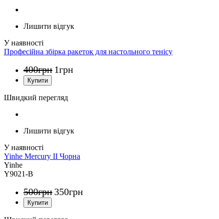
Лишити відгук
Професійна збірка ракеток для настольного тенісу
400
грн
1
грн
Швидкий перегляд
Лишити відгук
Yinhe Mercury II Чорна
Yinhe
Y9021-B
500
грн
350
грн