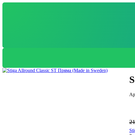
S
2
St