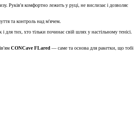
изу. Руків'я комфортно лежить у руці, не вислизає і дозволяє
уття та контроль над м'ячем.
і для тих, хто тільки починає свій шлях у настільному тенісі.
ів'ям
CONCave FLared
— саме та основа для ракетки, що тобі