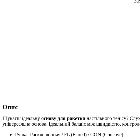
За
Опис
Шукаєш ідеальну
основу для ракетки
настільного тенісу? Слу
універсальна основа. Ідеальний баланс між швидкістю, контроле
Ручка: Расклешённая / FL (Flared) / CON (Concave)