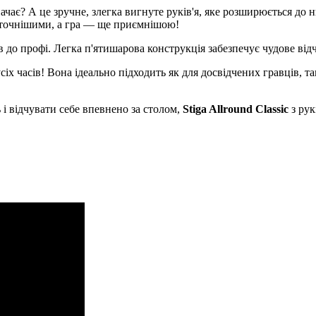
ачає? А це зручне, злегка вигнуте руків'я, яке розширюється до н
е точнішими, а гра — ще приємнішою!
в до профі. Легка п'ятишарова конструкція забезпечує чудове відч
 часів! Вона ідеально підходить як для досвідчених гравців, так 
і відчувати себе впевнено за столом,
Stiga Allround Classic
з рук