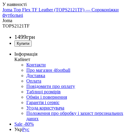
Joma Top Flex TF Leather (TOPS2121TF) — Сороконіжки
футбольні
Joma
TOPS2121TF
1499
грн
Інформація
Кабінет
Контакти
Про магазин 4football
Доставка
Оплата
Повідомити про оплату
Таблиці розмірів
Обмін і повернення
Гарантія і сервіс
Угода користувача
Положення про обробку і захист персональних
даних
Sale -80%
Укр
Рус