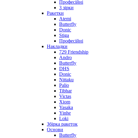
Професійні
3 зірки
Ракетки
Atemi
Butterfly
Donic
Stiga
Професійні
Накладки
729 Friendship
Andro
Butterfly
DHS
Donic
Nittaku
Palio
Tibhar
Victas
Xiom
Yasaka
Yinhe
Loki
Збірка ракеток
Основи
Butterfly