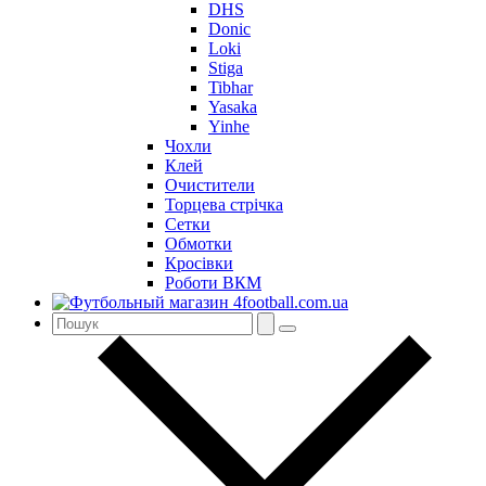
DHS
Donic
Loki
Stiga
Tibhar
Yasaka
Yinhe
Чохли
Клей
Очистители
Торцева стрічка
Сетки
Обмотки
Кросівки
Роботи ВКМ