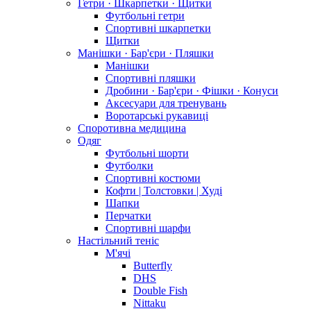
Гетри · Шкарпетки · Щитки
Футбольні гетри
Спортивні шкарпетки
Щитки
Манішки · Бар'єри · Пляшки
Манішки
Спортивні пляшки
Дробини · Бар'єри · Фішки · Конуси
Аксесуари для тренувань
Воротарські рукавиці
Споротивна медицина
Одяг
Футбольні шорти
Футболки
Спортивні костюми
Кофти | Толстовки | Худі
Шапки
Перчатки
Спортивні шарфи
Настільний теніс
М'ячі
Butterfly
DHS
Double Fish
Nittaku