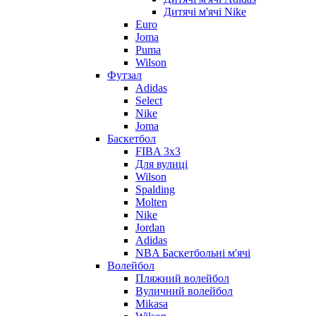
Дитячі м'ячі Nike
Euro
Joma
Puma
Wilson
Футзал
Adidas
Select
Nike
Joma
Баскетбол
FIBA 3x3
Для вулиці
Wilson
Spalding
Molten
Nike
Jordan
Adidas
NBA Баскетбольні м'ячі
Волейбол
Пляжний волейбол
Вуличний волейбол
Mikasa