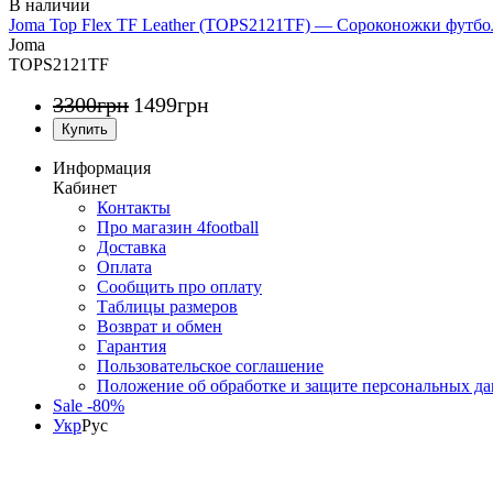
Joma Top Flex TF Leather (TOPS2121TF) — Сороконожки футб
Joma
TOPS2121TF
3300
грн
1499
грн
Информация
Кабинет
Контакты
Про магазин 4football
Доставка
Оплата
Сообщить про оплату
Таблицы размеров
Возврат и обмен
Гарантия
Пользовательское соглашение
Положение об обработке и защите персональных д
Sale -80%
Укр
Рус