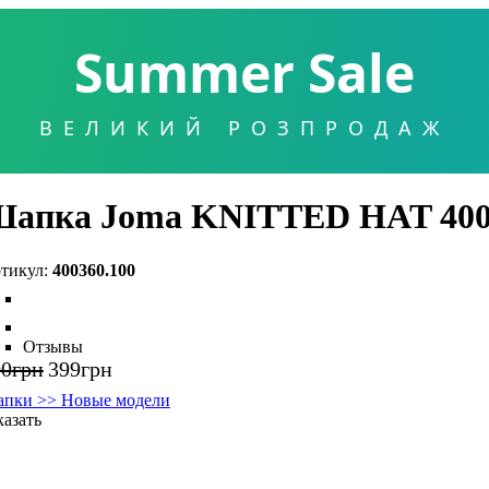
Summer Sale
ВЕЛИКИЙ РОЗПРОДАЖ
апка Joma KNITTED HAT 400
400360.100
Отзывы
00
грн
399
грн
пки >> Новые модели
казать