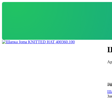
Ш
7
Ша
За