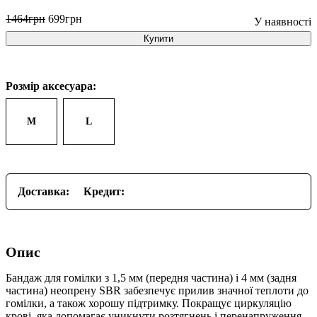
1464
грн
699
грн
Купити
Розмір аксесуара:
M
L
Доставка:
Кредит:
Опис
Бандаж для гомілки з 1,5 мм (передня частина) і 4 мм (задня
частина) неопрену SBR забезпечує прилив значної теплоти до
гомілки, а також хорошу підтримку. Покращує циркуляцію
крові, яка допомагає уникнути розтягнень і перенапруження.