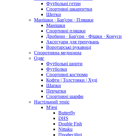
Футбольні гетри
Спортивні шкарпетки
Щитки
Манішки · Бар'єри · Пляшки
Манішки
Спортивні пляшки
Дробини · Бар'єри · Фішки · Конуси
Аксесуари для тренувань
Воротарські рукавиці
Споротивна медицина
Одяг
Футбольні шорти
Футболки
Спортивні костюми
Кофти | Толстовки | Худі
Шапки
Перчатки
Спортивні шарфи
Настільний теніс
М'ячі
Butterfly
DHS
Double Fish
Nittaku
Професійні