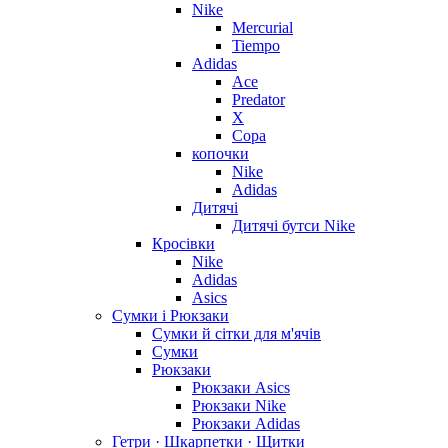
Nike
Mercurial
Tiempo
Adidas
Ace
Predator
X
Copa
копочки
Nike
Adidas
Дитячі
Дитячі бутси Nike
Кросівки
Nike
Adidas
Asics
Сумки і Рюкзаки
Сумки й сітки для м'ячів
Сумки
Рюкзаки
Рюкзаки Asics
Рюкзаки Nike
Рюкзаки Adidas
Гетри · Шкарпетки · Щитки