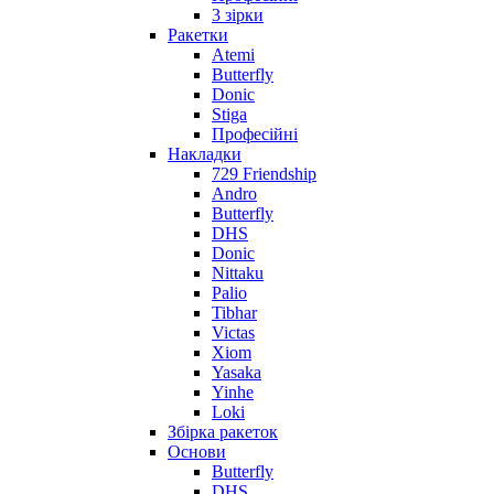
3 зірки
Ракетки
Atemi
Butterfly
Donic
Stiga
Професійні
Накладки
729 Friendship
Andro
Butterfly
DHS
Donic
Nittaku
Palio
Tibhar
Victas
Xiom
Yasaka
Yinhe
Loki
Збірка ракеток
Основи
Butterfly
DHS