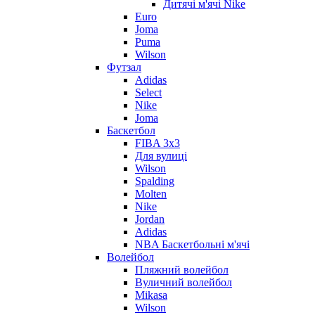
Дитячі м'ячі Nike
Euro
Joma
Puma
Wilson
Футзал
Adidas
Select
Nike
Joma
Баскетбол
FIBA 3x3
Для вулиці
Wilson
Spalding
Molten
Nike
Jordan
Adidas
NBA Баскетбольні м'ячі
Волейбол
Пляжний волейбол
Вуличний волейбол
Mikasa
Wilson