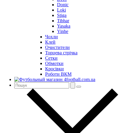
Donic
Loki
Stiga
Tibhar
Yasaka
Yinhe
Чохли
Клей
Очистители
Торцева стрічка
Сетки
Обмотки
Кросівки
Роботи ВКМ