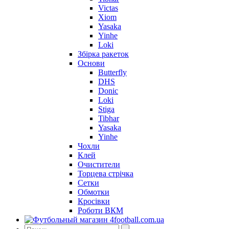
Victas
Xiom
Yasaka
Yinhe
Loki
Збірка ракеток
Основи
Butterfly
DHS
Donic
Loki
Stiga
Tibhar
Yasaka
Yinhe
Чохли
Клей
Очистители
Торцева стрічка
Сетки
Обмотки
Кросівки
Роботи ВКМ