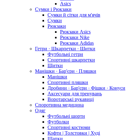
Asics
Сумки і Рюкзаки
Сумки й сітки для м'ячів
Сумки
Рюкзаки
Рюкзаки Asics
Рюкзаки Nike
Рюкзаки Adidas
Гетри · Шкарпетки · Щитки
Футбольні гетри
Спортивні шкарпетки
Щитки
Манішки · Бар'єри · Пляшки
Манішки
Спортивні пляшки
Дробини · Бар'єри · Фішки · Конуси
Аксесуари для тренувань
Воротарські рукавиці
Споротивна медицина
Одяг
Футбольні шорти
Футболки
Спортивні костюми
Кофти | Толстовки | Худі
Шапки