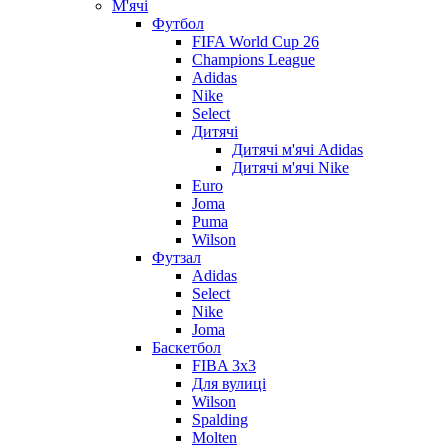
М'ячі
Футбол
FIFA World Cup 26
Champions League
Adidas
Nike
Select
Дитячі
Дитячі м'ячі Adidas
Дитячі м'ячі Nike
Euro
Joma
Puma
Wilson
Футзал
Adidas
Select
Nike
Joma
Баскетбол
FIBA 3x3
Для вулиці
Wilson
Spalding
Molten