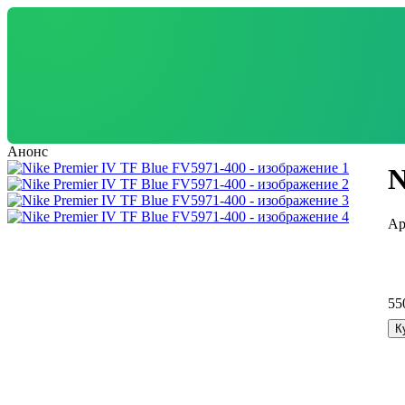
Анонс
N
55
К