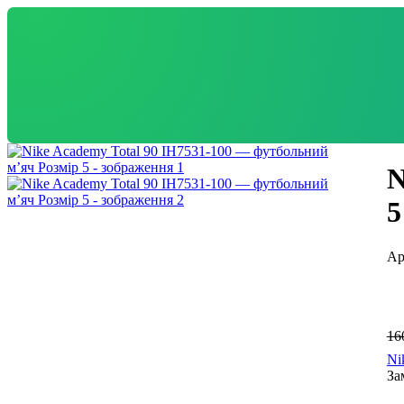
N
5
16
Ni
За