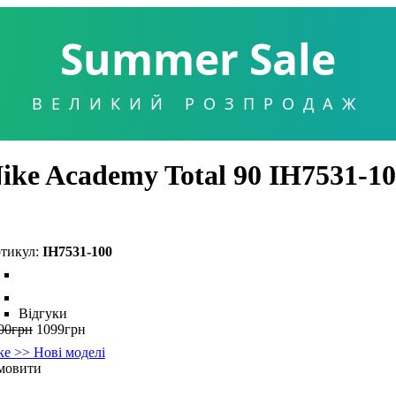
Summer Sale
ВЕЛИКИЙ РОЗПРОДАЖ
ike Academy Total 90 IH7531-1
IH7531-100
Відгуки
00
грн
1099
грн
ke >> Нові моделі
мовити