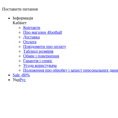
Поставити питання
Інформація
Кабінет
Контакти
Про магазин 4football
Доставка
Оплата
Повідомити про оплату
Таблиці розмірів
Обмін і повернення
Гарантія і сервіс
Угода користувача
Положення про обробку і захист персональних дан
Sale -80%
Укр
Рус