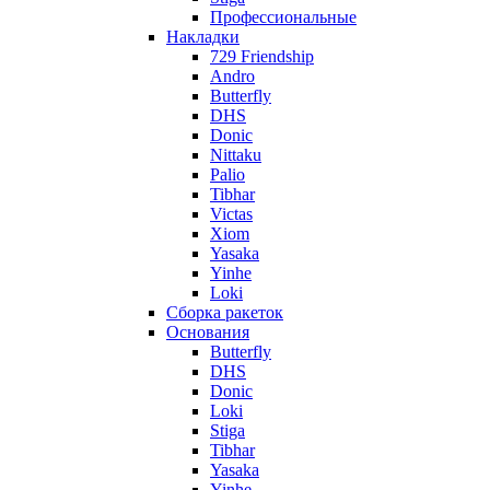
Профессиональные
Накладки
729 Friendship
Andro
Butterfly
DHS
Donic
Nittaku
Palio
Tibhar
Victas
Xiom
Yasaka
Yinhe
Loki
Сборка ракеток
Основания
Butterfly
DHS
Donic
Loki
Stiga
Tibhar
Yasaka
Yinhe