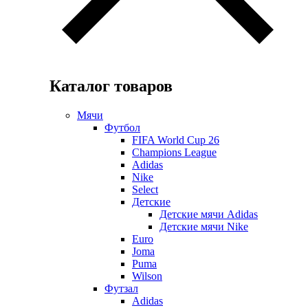
Каталог товаров
Мячи
Футбол
FIFA World Cup 26
Champions League
Adidas
Nike
Select
Детские
Детские мячи Adidas
Детские мячи Nike
Euro
Joma
Puma
Wilson
Футзал
Adidas