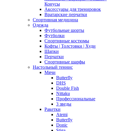
Конусы
Аксессуары для тренировок
Вратарские перчатки
Спортивная медицина
Одежда
Футбольные шорты
Футболки
Спортивные костюмы
Кофты | Толстовки | Худи
Шапки
Перчатки
Спортивные шарфы
Настольный теннис
Мячи
Butterfly
DHS
Double Fish
Nittaku
Профессиональные
3 зведы
Ракетки
Atemi
Butterfly
Donic
Stiga