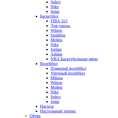
Select
Nike
Joma
Баскетбол
FIBA 3x3
Для улицы
Wilson
Spalding
Molten
Nike
Jordan
Adidas
NBA Баскетбольные мячи
Волейбол
Пляжный волейбол
Уличный волейбол
Mikasa
Wilson
Molten
Nike
Select
Joma
Насосы
Настольный теннис
Обувь