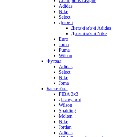
Champions League
Adidas
Nike
Select
Дитячі
Дитячі м'ячі Adidas
Дитячі м'ячі Nike
Euro
Joma
Puma
Wilson
Футзал
Adidas
Select
Nike
Joma
Баскетбол
FIBA 3x3
Для вулиці
Wilson
Spalding
Molten
Nike
Jordan
Adidas