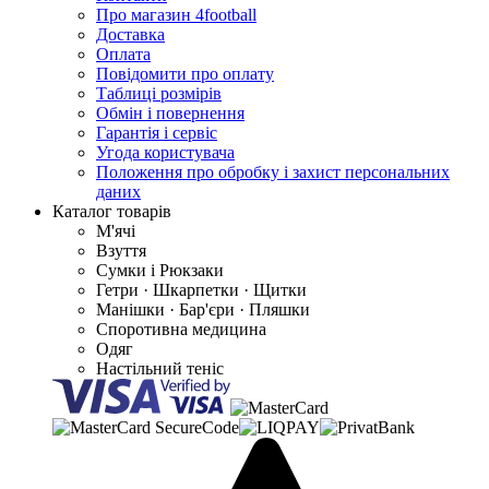
Про магазин 4football
Доставка
Оплата
Повідомити про оплату
Таблиці розмірів
Обмін і повернення
Гарантія і сервіс
Угода користувача
Положення про обробку і захист персональних
даних
Каталог товарів
М'ячі
Взуття
Сумки і Рюкзаки
Гетри · Шкарпетки · Щитки
Манішки · Бар'єри · Пляшки
Споротивна медицина
Одяг
Настільний теніс