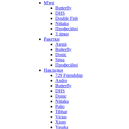
М'ячі
Butterfly
DHS
Double Fish
Nittaku
Професійні
3 зірки
Ракетки
Atemi
Butterfly
Donic
Stiga
Професійні
Накладки
729 Friendship
Andro
Butterfly
DHS
Donic
Nittaku
Palio
Tibhar
Victas
Xiom
Yasaka