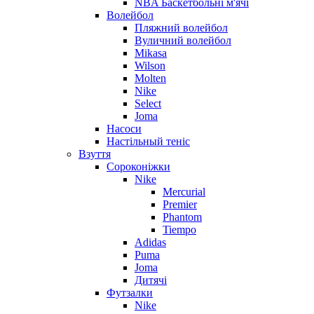
NBA Баскетбольні м'ячі
Волейбол
Пляжний волейбол
Вуличний волейбол
Mikasa
Wilson
Molten
Nike
Select
Joma
Насоси
Настільный теніс
Взуття
Сороконіжки
Nike
Mercurial
Premier
Phantom
Tiempo
Adidas
Puma
Joma
Дитячі
Футзалки
Nike