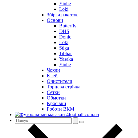
Yinhe
Loki
Збірка ракеток
Основи
Butterfly
DHS
Donic
Loki
Stiga
Tibhar
Yasaka
Yinhe
Чохли
Клей
Очистители
Торцева стрічка
Сетки
Обмотки
Кросівки
Роботи ВКМ