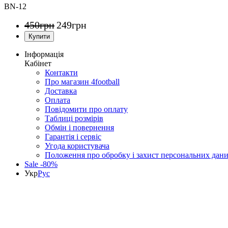
BN-12
450
грн
249
грн
Інформація
Кабінет
Контакти
Про магазин 4football
Доставка
Оплата
Повідомити про оплату
Таблиці розмірів
Обмін і повернення
Гарантія і сервіс
Угода користувача
Положення про обробку і захист персональних дан
Sale -80%
Укр
Рус