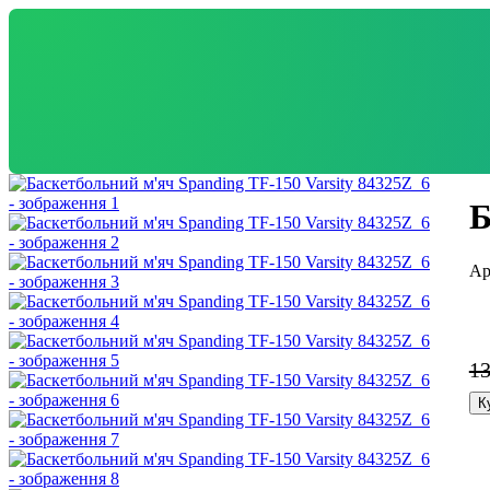
Б
1
К