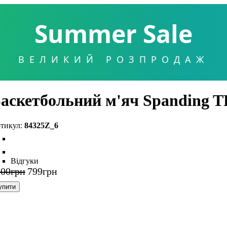
Summer Sale
ВЕЛИКИЙ РОЗПРОДАЖ
аскетбольний м'яч Spanding TF
84325Z_6
Відгуки
300
грн
799
грн
упити