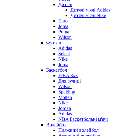
Дитячі
Дитячі м'ячі Adidas
Дитячі м'ячі Nike
Euro
Joma
Puma
Wilson
Футзал
Adidas
Select
Nike
Joma
Баскетбол
FIBA 3x3
Для вулиці
Wilson
Spalding
Molten
Nike
Jordan
Adidas
NBA Баскетбольні м'ячі
Волейбол
Пляжний волейбол
Вуличний волейбол