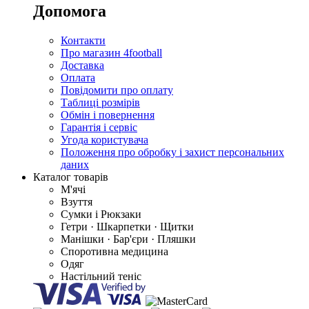
Допомога
Контакти
Про магазин 4football
Доставка
Оплата
Повідомити про оплату
Таблиці розмірів
Обмін і повернення
Гарантія і сервіс
Угода користувача
Положення про обробку і захист персональних
даних
Каталог товарів
М'ячі
Взуття
Сумки і Рюкзаки
Гетри · Шкарпетки · Щитки
Манішки · Бар'єри · Пляшки
Споротивна медицина
Одяг
Настільний теніс