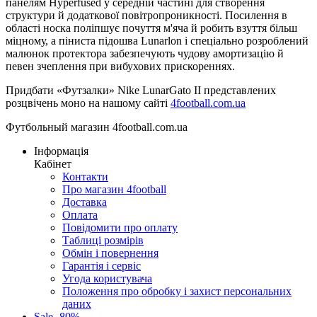
панелям Hyperfused у середній частині для створення
структури й додаткової повітропроникності. Посилення в
області носка поліпшує почуття м'яча й робить взуття більш
міцному, а піниста підошва Lunarlon і спеціально розроблений
малюнок протектора забезпечують чудову амортизацію й
певен зчеплення при вибухових прискореннях.
Придбати «Футзалки» Nike LunarGato II представлених
розцвічень моно на нашому сайті
4football.com.ua
Футбольный магазин 4football.com.ua
Інформація
Кабінет
Контакти
Про магазин 4football
Доставка
Оплата
Повідомити про оплату
Таблиці розмірів
Обмін і повернення
Гарантія і сервіс
Угода користувача
Положення про обробку і захист персональних
даних
Sale -80%