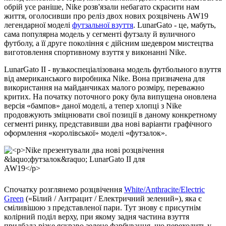
обрій усе раніше, Nike розв'язали небагато скрасити нам
життя, оголосивши про реліз двох нових розцвічень AW19
легендарної моделі
футзальної взуття
. LunarGato - це, мабуть,
сама популярна модель у сегменті футзалу й вуличного
футболу, а її друге покоління є дійсним шедевром мистецтва
виготовлення спортивному взуття у виконанні Nike.
LunarGato II - вузькоспеціалізована модель футбольного взуття
від американського виробника Nike. Вона призначена для
використання на майданчиках малого розміру, переважно
критих. На початку поточного року була випущена оновлена
версія «бампов» даної моделі, а тепер хлопці з Nike
продовжують зміцнювати свої позиції в даному конкретному
сегменті ринку, представивши два нові варіанти графічного
оформлення «королівської» моделі «футзалок».
Спочатку розглянемо розцвічення
White/Anthracite/Electric
Green
(«Білий / Антрацит / Електричний зелений»), яка є
сміливішою з представленої пари. Тут знову є присутнім
колірний поділ верху, при якому задня частина взуття
придбала різке яскраво зелене фарбування, що переходить у