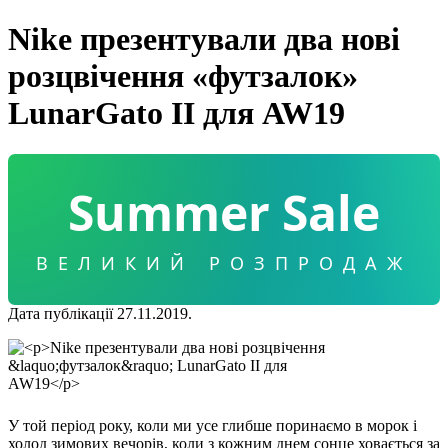
Nike презентували два нові
розцвічення «футзалок»
LunarGato II для AW19
Summer Sale
ВЕЛИКИЙ РОЗПРОДАЖ
Дата публікації 27.11.2019.
У той період року, коли ми усе глибше поринаємо в морок і
холод зимових вечорів, коли з кожним днем сонце ховається за