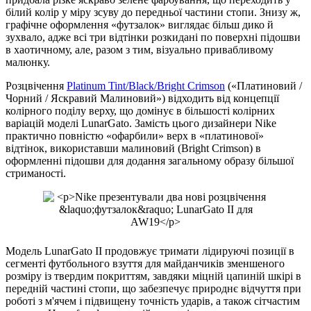
білий колір у міру зсуву до передньої частини стопи. Знизу ж,
графічне оформлення «футзалок» виглядає більш дико й
зухвало, адже всі три відтінки розкидані по поверхні підошви
в хаотичному, але, разом з тим, візуально привабливому
малюнку.
Розцвічення
Platinum Tint/Black/Bright Crimson
(«Платиновий /
Чорний / Яскравий Малиновий») відходить від концепції
колірного поділу верху, що домінує в більшості колірних
варіацій моделі LunarGato. Замість цього дизайнери Nike
практично повністю «офарбили» верх в «платинової»
відтінок, використавши малиновий (Bright Crimson) в
оформленні підошви для додання загальному образу більшої
стриманості.
Модель LunarGato II продовжує тримати лідируючі позиції в
сегменті футбольного взуття для майданчиків зменшеного
розміру із твердим покриттям, завдяки міцній цапиній шкірі в
передній частині стопи, що забезпечує природнє відчуття при
роботі з м'ячем і підвищену точність ударів, а також сітчастим