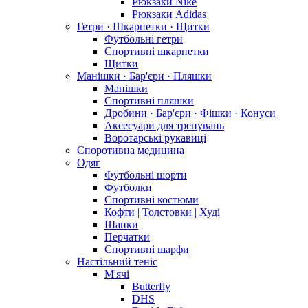
Рюкзаки Nike
Рюкзаки Adidas
Гетри · Шкарпетки · Щитки
Футбольні гетри
Спортивні шкарпетки
Щитки
Манішки · Бар'єри · Пляшки
Манішки
Спортивні пляшки
Дробини · Бар'єри · Фішки · Конуси
Аксесуари для тренувань
Воротарські рукавиці
Споротивна медицина
Одяг
Футбольні шорти
Футболки
Спортивні костюми
Кофти | Толстовки | Худі
Шапки
Перчатки
Спортивні шарфи
Настільний теніс
М'ячі
Butterfly
DHS