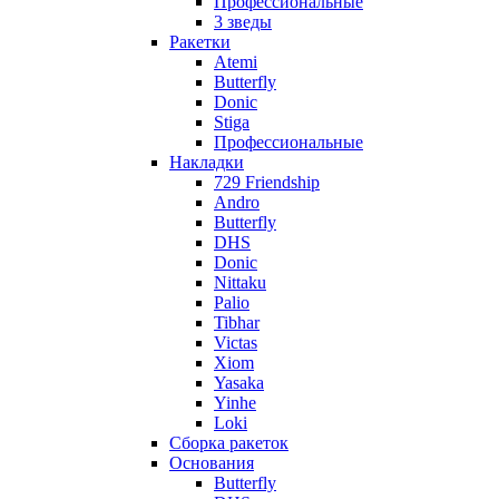
Профессиональные
3 зведы
Ракетки
Atemi
Butterfly
Donic
Stiga
Профессиональные
Накладки
729 Friendship
Andro
Butterfly
DHS
Donic
Nittaku
Palio
Tibhar
Victas
Xiom
Yasaka
Yinhe
Loki
Сборка ракеток
Основания
Butterfly