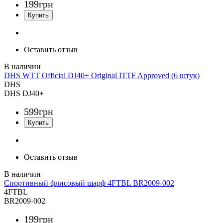
199
грн
Оставить отзыв
DHS WTT Official DJ40+ Original ITTF Approved (6 штук)
DHS
DHS DJ40+
599
грн
Оставить отзыв
Спортивный флисовый шарф 4FTBL BR2009-002
4FTBL
BR2009-002
199
грн