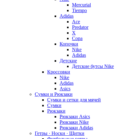
Mercurial
Tiempo
Adidas
Ace
Predator
X
Copa
Копочки
Nike
Adidas
Детские
Детские бутсы Nike
Кроссовки
Nike
Adidas
Asics
Сумки и Рюкзаки
Сумки и сетки для мячей
Сумки
Рюкзаки
Рюкзаки Asics
Рюкзаки Nike
Рюкзаки Adidas
Гетры · Носки · Щитки
Футбольные гетры