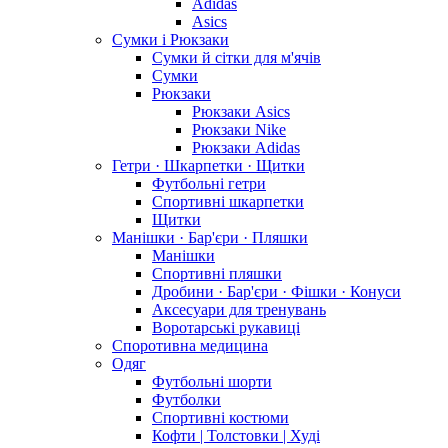
Adidas
Asics
Сумки і Рюкзаки
Сумки й сітки для м'ячів
Сумки
Рюкзаки
Рюкзаки Asics
Рюкзаки Nike
Рюкзаки Adidas
Гетри · Шкарпетки · Щитки
Футбольні гетри
Спортивні шкарпетки
Щитки
Манішки · Бар'єри · Пляшки
Манішки
Спортивні пляшки
Дробини · Бар'єри · Фішки · Конуси
Аксесуари для тренувань
Воротарські рукавиці
Споротивна медицина
Одяг
Футбольні шорти
Футболки
Спортивні костюми
Кофти | Толстовки | Худі