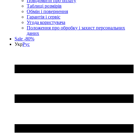
Повідомити про оплату
Таблиці розмірів
Обмін і повернення
Гарантія і сервіс
Угода користувача
Положення про обробку і захист персональних
даних
Sale -80%
Укр
Рус