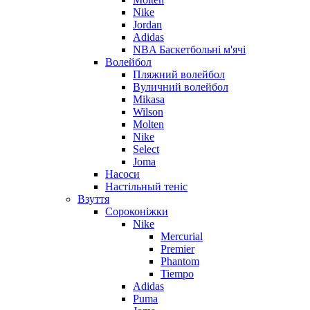
Nike
Jordan
Adidas
NBA Баскетбольні м'ячі
Волейбол
Пляжний волейбол
Вуличний волейбол
Mikasa
Wilson
Molten
Nike
Select
Joma
Насоси
Настільный теніс
Взуття
Сороконіжки
Nike
Mercurial
Premier
Phantom
Tiempo
Adidas
Puma