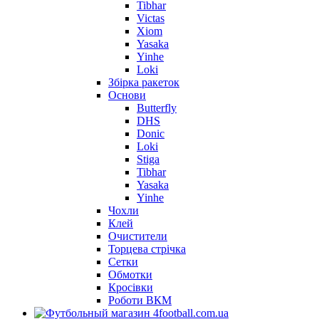
Tibhar
Victas
Xiom
Yasaka
Yinhe
Loki
Збірка ракеток
Основи
Butterfly
DHS
Donic
Loki
Stiga
Tibhar
Yasaka
Yinhe
Чохли
Клей
Очистители
Торцева стрічка
Сетки
Обмотки
Кросівки
Роботи ВКМ