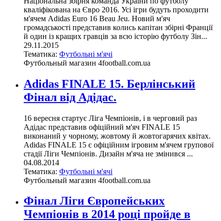
Національна збірня команда України по футболу
кваліфікована на Євро 2016. Усі ігри будуть проходити
м'ячем Adidas Euro 16 Beau Jeu. Новий м'яч
громадськості представив колись капітан збірні Франції
й один із кращих гравців за всю історію футболу Зін...
29.11.2015
Тематика:
Футбольні м'ячі
Футбольный магазин 4football.com.ua
Adidas FINALE 15. Берлінський
Фінал від Адідас.
16 вересня стартує Ліга Чемпіонів, і в черговий раз
Адідас представив офіційний м'яч FINALE 15
виконаний у чорному, жовтому й жовтогарячих квітах.
Adidas FINALE 15 є офіційним ігровим м'ячем групової
стадії Ліги Чемпіонів. Дизайн м'яча не змінився ...
04.08.2014
Тематика:
Футбольні м'ячі
Футбольный магазин 4football.com.ua
Фінал Ліги Європейських
Чемпіонів в 2014 році пройде в