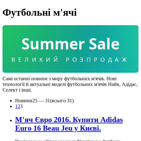
Футбольні м'ячі
Summer Sale
ВЕЛИКИЙ РОЗПРОДАЖ
Самі останні новини з миру футбольних м'ячів. Нові
технології й актуальні моделі футбольних м'ячів Найк, Адідас,
Селект і інші.
Новини
25 —
31
(всього 31)
1
2
3
М'яч Євро 2016. Купити Adidas
Euro 16 Beau Jeu у Києві.