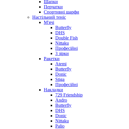
Шапки
Перчатки
Спортивні шарфи
Настільний теніс
М'ячі
Butterfly
DHS
Double Fish
Nittaku
Професійні
3 зірки
Ракетки
Atemi
Butterfly
Donic
Stiga
Професійні
Накладки
729 Friendship
Andro
Butterfly
DHS
Donic
Nittaku
Palio