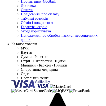
Про магазин 4football
Доставка
Оплата
Повідомити про оплату
Таблиці розмірів
Обмін і повернення
Гарантія і сервіс
Угода користувача
Положення про обробку і захист персональних
даних
Каталог товарів
М'ячі
Взуття
Сумки і Рюкзаки
Гетри · Шкарпетки · Щитки
Манішки · Бар'єри · Пляшки
Споротивна медицина
Одяг
Настільний теніс