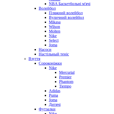
NBA Баскетбольні м'ячі
Волейбол
Пляжний волейбол
Вуличний волейбол
Mikasa
Wilson
Molten
Nike
Select
Joma
Насоси
Настільный теніс
Взуття
Сороконіжки
Nike
Mercurial
Premier
Phantom
Tiempo
Adidas
Puma
Joma
Дитячі
Футзалки
Nike