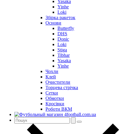
Yasaka
Yinhe
Loki
Збірка ракеток
Основи
Butterfly
DHS
Donic
Loki
Stiga
Tibhar
Yasaka
Yinhe
Чохли
Клей
Очистители
Торцева стрічка
Сетки
Обмотки
Кросівки
Роботи ВКМ