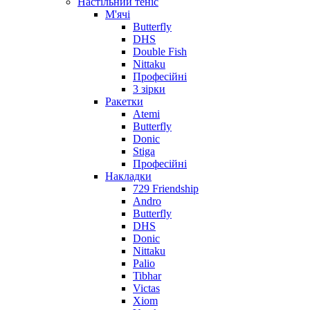
Настільний теніс
М'ячі
Butterfly
DHS
Double Fish
Nittaku
Професійні
3 зірки
Ракетки
Atemi
Butterfly
Donic
Stiga
Професійні
Накладки
729 Friendship
Andro
Butterfly
DHS
Donic
Nittaku
Palio
Tibhar
Victas
Xiom