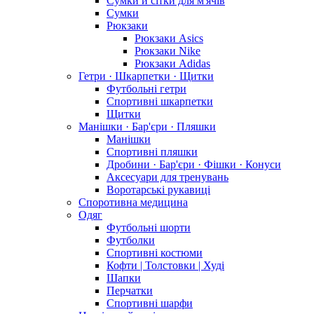
Сумки й сітки для м'ячів
Сумки
Рюкзаки
Рюкзаки Asics
Рюкзаки Nike
Рюкзаки Adidas
Гетри · Шкарпетки · Щитки
Футбольні гетри
Спортивні шкарпетки
Щитки
Манішки · Бар'єри · Пляшки
Манішки
Спортивні пляшки
Дробини · Бар'єри · Фішки · Конуси
Аксесуари для тренувань
Воротарські рукавиці
Споротивна медицина
Одяг
Футбольні шорти
Футболки
Спортивні костюми
Кофти | Толстовки | Худі
Шапки
Перчатки
Спортивні шарфи