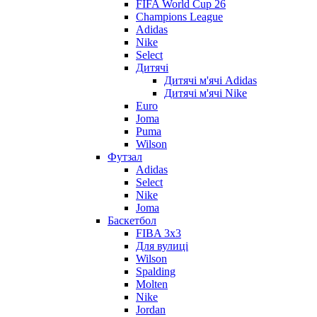
FIFA World Cup 26
Champions League
Adidas
Nike
Select
Дитячі
Дитячі м'ячі Adidas
Дитячі м'ячі Nike
Euro
Joma
Puma
Wilson
Футзал
Adidas
Select
Nike
Joma
Баскетбол
FIBA 3x3
Для вулиці
Wilson
Spalding
Molten
Nike
Jordan