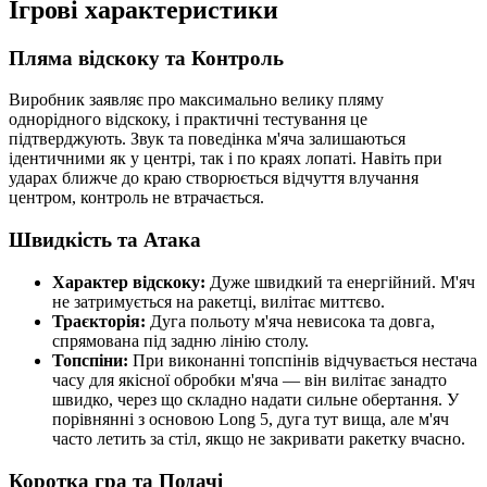
Ігрові характеристики
Пляма відскоку та Контроль
Виробник заявляє про максимально велику пляму
однорідного відскоку, і практичні тестування це
підтверджують. Звук та поведінка м'яча залишаються
ідентичними як у центрі, так і по краях лопаті. Навіть при
ударах ближче до краю створюється відчуття влучання
центром, контроль не втрачається.
Швидкість та Атака
Характер відскоку:
Дуже швидкий та енергійний. М'яч
не затримується на ракетці, вилітає миттєво.
Траєкторія:
Дуга польоту м'яча невисока та довга,
спрямована під задню лінію столу.
Топспіни:
При виконанні топспінів відчувається нестача
часу для якісної обробки м'яча — він вилітає занадто
швидко, через що складно надати сильне обертання. У
порівнянні з основою Long 5, дуга тут вища, але м'яч
часто летить за стіл, якщо не закривати ракетку вчасно.
Коротка гра та Подачі