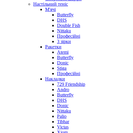
Настільний теніс
М'ячі
Butterfly
DHS
Double Fish
Nittaku
Професійні
3 зірки
Ракетки
Atemi
Butterfly
Donic
Stiga
Професійні
Накладки
729 Friendship
Andro
Butterfly
DHS
Donic
Nittaku
Palio
Tibhar
Victas
Xiom