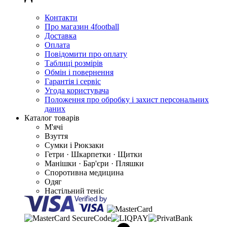
Контакти
Про магазин 4football
Доставка
Оплата
Повідомити про оплату
Таблиці розмірів
Обмін і повернення
Гарантія і сервіс
Угода користувача
Положення про обробку і захист персональних
даних
Каталог товарів
М'ячі
Взуття
Сумки і Рюкзаки
Гетри · Шкарпетки · Щитки
Манішки · Бар'єри · Пляшки
Споротивна медицина
Одяг
Настільний теніс