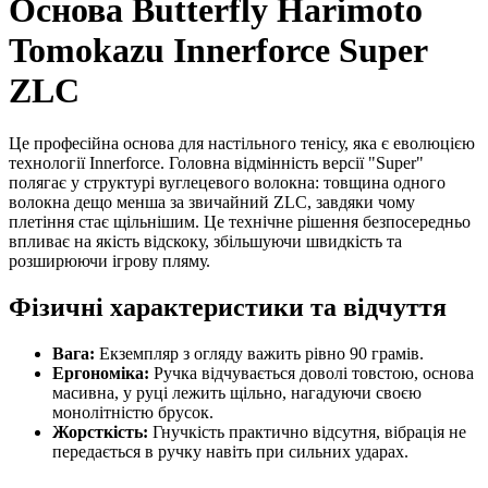
Основа Butterfly Harimoto
Tomokazu Innerforce Super
ZLC
Це професійна основа для настільного тенісу, яка є еволюцією
технології Innerforce. Головна відмінність версії "Super"
полягає у структурі вуглецевого волокна: товщина одного
волокна дещо менша за звичайний ZLC, завдяки чому
плетіння стає щільнішим. Це технічне рішення безпосередньо
впливає на якість відскоку, збільшуючи швидкість та
розширюючи ігрову пляму.
Фізичні характеристики та відчуття
Вага:
Екземпляр з огляду важить рівно 90 грамів.
Ергономіка:
Ручка відчувається доволі товстою, основа
масивна, у руці лежить щільно, нагадуючи своєю
монолітністю брусок.
Жорсткість:
Гнучкість практично відсутня, вібрація не
передається в ручку навіть при сильних ударах.