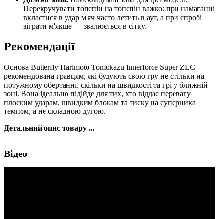
Перекручувати топспін на топспін важко: при намаганні
вкластися в удар м'яч часто летить в аут, а при спробі
зіграти м'якше — звалюється в сітку.
Рекомендації
Основа Butterfly Harimoto Tomokazu Innerforce Super ZLC
рекомендована гравцям, які будують свою гру не стільки на
потужному обертанні, скільки на швидкості та грі у ближній
зоні. Вона ідеально підійде для тих, хто віддає перевагу
плоским ударам, швидким блокам та тиску на суперника
темпом, а не складною дугою.
Детальний опис товару ...
Відео