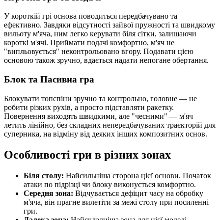
У короткій грі основа поводиться передбачувано та
ефективно. Завдяки відсутності зайвої пружності та швидкому
вильоту м'яча, ним легко керувати біля сітки, залишаючи
короткі м'ячі. Приймати подачі комфортно, м'яч не
"випльовується" неконтрольовано вгору. Подавати цією
основою також зручно, вдається надати непогане обертання.
Блок та Пасивна гра
Блокувати топспіни зручно та контрольно, головне — не
робити різких рухів, а просто підставляти ракетку.
Повернення виходять швидкими, але "чесними" — м'яч
летить лінійно, без складних непередбачуваних траєкторій для
суперника, на відміну від деяких інших композитних основ.
Особливості гри в різних зонах
Біля столу:
Найсильніша сторона цієї основи. Початок
атаки по підрізці чи блоку виконується комфортно.
Середня зона:
Відчувається дефіцит часу на обробку
м'яча, він прагне вилетіти за межі столу при посиленні
гри.
Далека зона:
Найскладніша зона для цієї моделі.