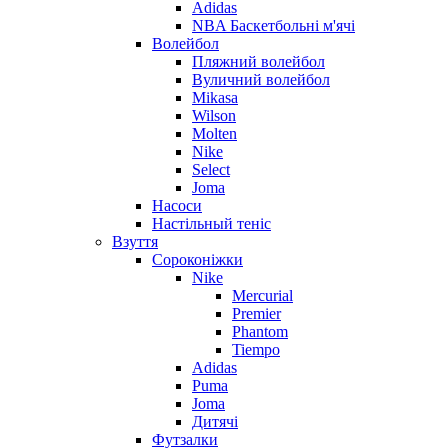
Adidas
NBA Баскетбольні м'ячі
Волейбол
Пляжний волейбол
Вуличний волейбол
Mikasa
Wilson
Molten
Nike
Select
Joma
Насоси
Настільный теніс
Взуття
Сороконіжки
Nike
Mercurial
Premier
Phantom
Tiempo
Adidas
Puma
Joma
Дитячі
Футзалки