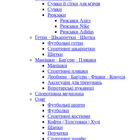
Сумки й сітки для м'ячів
Сумки
Рюкзаки
Рюкзаки Asics
Рюкзаки Nike
Рюкзаки Adidas
Гетри · Шкарпетки · Щитки
Футбольні гетри
Спортивні шкарпетки
Щитки
Манішки · Бар'єри · Пляшки
Манішки
Спортивні пляшки
Дробини · Бар'єри · Фішки · Конуси
Аксесуари для тренувань
Воротарські рукавиці
Споротивна медицина
Одяг
Футбольні шорти
Футболки
Спортивні костюми
Кофти | Толстовки | Худі
Шапки
Перчатки
Спортивні шарфи