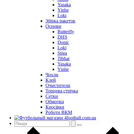
Yasaka
Yinhe
Loki
Збірка ракеток
Основи
Butterfly
DHS
Donic
Loki
Stiga
Tibhar
Yasaka
Yinhe
Чохли
Клей
Очистители
Торцева стрічка
Сетки
Обмотки
Кросівки
Роботи ВКМ