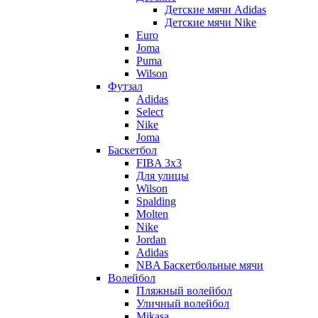
Детские мячи Adidas
Детские мячи Nike
Euro
Joma
Puma
Wilson
Футзал
Adidas
Select
Nike
Joma
Баскетбол
FIBA 3x3
Для улицы
Wilson
Spalding
Molten
Nike
Jordan
Adidas
NBA Баскетбольные мячи
Волейбол
Пляжный волейбол
Уличный волейбол
Mikasa