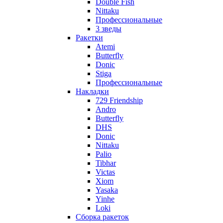
Double Fish
Nittaku
Профессиональные
3 зведы
Ракетки
Atemi
Butterfly
Donic
Stiga
Профессиональные
Накладки
729 Friendship
Andro
Butterfly
DHS
Donic
Nittaku
Palio
Tibhar
Victas
Xiom
Yasaka
Yinhe
Loki
Сборка ракеток