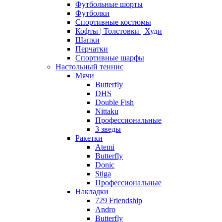
Футбольные шорты
Футболки
Спортивные костюмы
Кофты | Толстовки | Худи
Шапки
Перчатки
Спортивные шарфы
Настольный теннис
Мячи
Butterfly
DHS
Double Fish
Nittaku
Профессиональные
3 зведы
Ракетки
Atemi
Butterfly
Donic
Stiga
Профессиональные
Накладки
729 Friendship
Andro
Butterfly