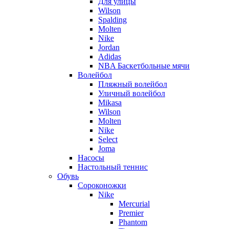
Для улицы
Wilson
Spalding
Molten
Nike
Jordan
Adidas
NBA Баскетбольные мячи
Волейбол
Пляжный волейбол
Уличный волейбол
Mikasa
Wilson
Molten
Nike
Select
Joma
Насосы
Настольный теннис
Обувь
Сороконожки
Nike
Mercurial
Premier
Phantom