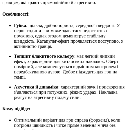
гравцям, які грають прямолінійно й агресивно.
Особливості:
Губка
: щільна, дрібнопориста, середньої твердості. У
перші години гри може здаватися недостатньо
пружною, однак згодом демонструє стабільну
швидкість. Катапульт-ефект проявляється поступово, з
активністю гравця.
Топшит блакитного кольору
: має легкий липкий
ефект, характерний для китайських накладок. Оберт
помірний, але компенсується відмінним контролем і
передбачуваною дугою. Добре підходить для гри на
темпі.
Акустика й динаміка
: характерний звук і прискорення
з’являються при потужних, різких ударах. Накладка
реагує на агресивну подачу сили.
Кому підійде:
Оптимальний варіант для гри справа (форхенд), коли
потрібна швидкість і чітке пряме ведення м’яча без