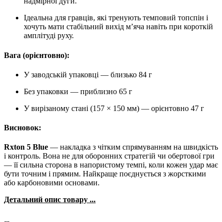
надмірної дуги.
Ідеальна для гравців, які тренують темповий топспін і
хочуть мати стабільний вихід м’яча навіть при короткій
амплітуді руху.
Вага (орієнтовно):
У заводській упаковці — близько 84 г
Без упаковки — приблизно 65 г
У вирізаному стані (157 × 150 мм) — орієнтовно 47 г
Висновок:
Rxton 5 Blue
— накладка з чітким спрямуванням на швидкість
і контроль. Вона не для оборонних стратегій чи обертової гри
— її сильна сторона в напористому темпі, коли кожен удар має
бути точним і прямим. Найкраще поєднується з жорсткими
або карбоновими основами.
Детальний опис товару ...