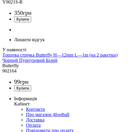
Y9021S-R
350
грн
Лишити відгук
Торцева стрічка Butterfly H—12mm L—1m (на 2 ракетки)
Чорний Пурпуровий Білий
Butterfly
902164
99
грн
Інформація
Кабінет
Контакти
Про магазин 4football
Доставка
Оплата
Повідомити про оплату