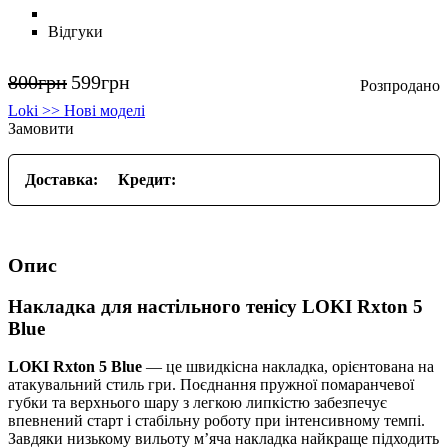
Відгуки
800
грн
599
грн
Loki >> Нові моделі
Замовити
Доставка:
Кредит:
Опис
Накладка для настільного тенісу
LOKI Rxton 5
Blue
LOKI Rxton 5 Blue
— це швидкісна накладка, орієнтована на
атакувальний стиль гри. Поєднання пружної помаранчевої
губки та верхнього шару з легкою липкістю забезпечує
впевнений старт і стабільну роботу при інтенсивному темпі.
Завдяки низькому вильоту м’яча накладка найкраще підходить