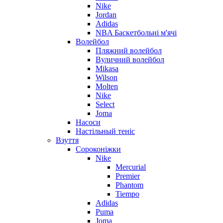
Nike
Jordan
Adidas
NBA Баскетбольні м'ячі
Волейбол
Пляжний волейбол
Вуличний волейбол
Mikasa
Wilson
Molten
Nike
Select
Joma
Насоси
Настільный теніс
Взуття
Сороконіжки
Nike
Mercurial
Premier
Phantom
Tiempo
Adidas
Puma
Joma