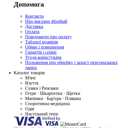
Допомога
Контакти
Про магазин 4football
Доставка
Оплата
Повідомити про оплату
Таблиці розмірів
Обмін і повернення
Гарантія і сервіс
Угода користувача
Положення про обробку і захист персональних
даних
Каталог товарів
М'ячі
Взуття
Сумки і Рюкзаки
Гетри · Шкарпетки · Щитки
Манішки · Бар'єри · Пляшки
Споротивна медицина
Одяг
Настільний теніс