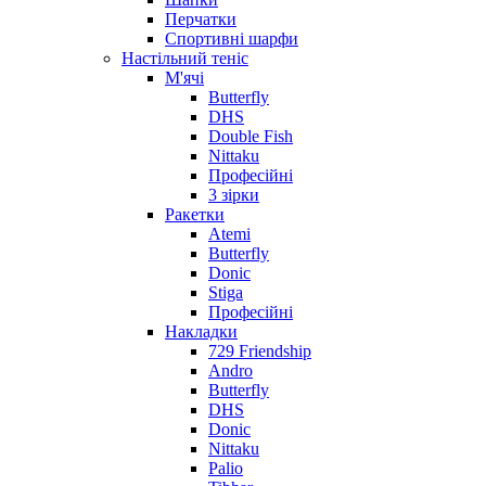
Перчатки
Спортивні шарфи
Настільний теніс
М'ячі
Butterfly
DHS
Double Fish
Nittaku
Професійні
3 зірки
Ракетки
Atemi
Butterfly
Donic
Stiga
Професійні
Накладки
729 Friendship
Andro
Butterfly
DHS
Donic
Nittaku
Palio