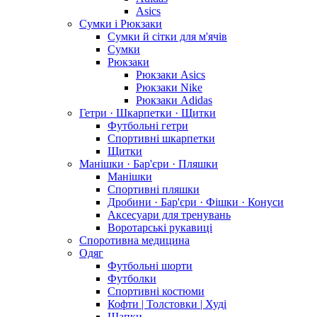
Asics
Сумки і Рюкзаки
Сумки й сітки для м'ячів
Сумки
Рюкзаки
Рюкзаки Asics
Рюкзаки Nike
Рюкзаки Adidas
Гетри · Шкарпетки · Щитки
Футбольні гетри
Спортивні шкарпетки
Щитки
Манішки · Бар'єри · Пляшки
Манішки
Спортивні пляшки
Дробини · Бар'єри · Фішки · Конуси
Аксесуари для тренувань
Воротарські рукавиці
Споротивна медицина
Одяг
Футбольні шорти
Футболки
Спортивні костюми
Кофти | Толстовки | Худі
Шапки