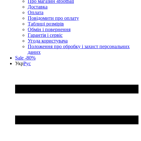
Про магазин 4football
Доставка
Оплата
Повідомити про оплату
Таблиці розмірів
Обмін і повернення
Гарантія і сервіс
Угода користувача
Положення про обробку і захист персональних
даних
Sale -80%
Укр
Рус