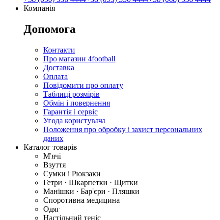
Компанія
Допомога
Контакти
Про магазин 4football
Доставка
Оплата
Повідомити про оплату
Таблиці розмірів
Обмін і повернення
Гарантія і сервіс
Угода користувача
Положення про обробку і захист персональних
даних
Каталог товарів
М'ячі
Взуття
Сумки і Рюкзаки
Гетри · Шкарпетки · Щитки
Манішки · Бар'єри · Пляшки
Споротивна медицина
Одяг
Настільний теніс