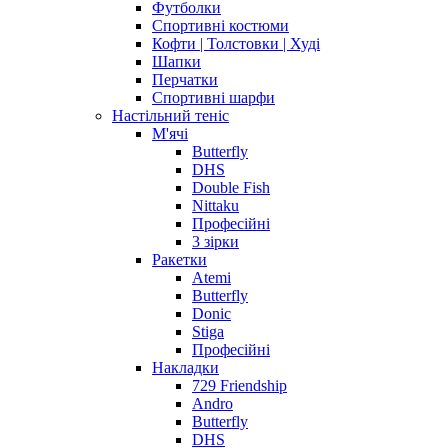
Футболки
Спортивні костюми
Кофти | Толстовки | Худі
Шапки
Перчатки
Спортивні шарфи
Настільний теніс
М'ячі
Butterfly
DHS
Double Fish
Nittaku
Професійні
3 зірки
Ракетки
Atemi
Butterfly
Donic
Stiga
Професійні
Накладки
729 Friendship
Andro
Butterfly
DHS