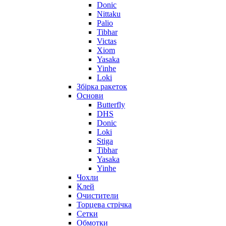
Donic
Nittaku
Palio
Tibhar
Victas
Xiom
Yasaka
Yinhe
Loki
Збірка ракеток
Основи
Butterfly
DHS
Donic
Loki
Stiga
Tibhar
Yasaka
Yinhe
Чохли
Клей
Очистители
Торцева стрічка
Сетки
Обмотки