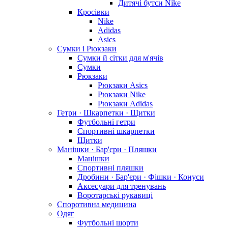
Дитячі бутси Nike
Кросівки
Nike
Adidas
Asics
Сумки і Рюкзаки
Сумки й сітки для м'ячів
Сумки
Рюкзаки
Рюкзаки Asics
Рюкзаки Nike
Рюкзаки Adidas
Гетри · Шкарпетки · Щитки
Футбольні гетри
Спортивні шкарпетки
Щитки
Манішки · Бар'єри · Пляшки
Манішки
Спортивні пляшки
Дробини · Бар'єри · Фішки · Конуси
Аксесуари для тренувань
Воротарські рукавиці
Споротивна медицина
Одяг
Футбольні шорти