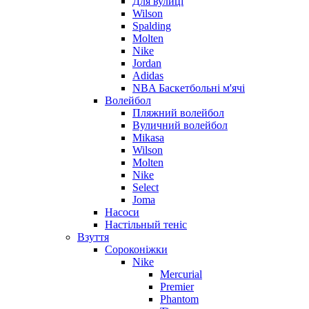
Для вулиці
Wilson
Spalding
Molten
Nike
Jordan
Adidas
NBA Баскетбольні м'ячі
Волейбол
Пляжний волейбол
Вуличний волейбол
Mikasa
Wilson
Molten
Nike
Select
Joma
Насоси
Настільный теніс
Взуття
Сороконіжки
Nike
Mercurial
Premier
Phantom