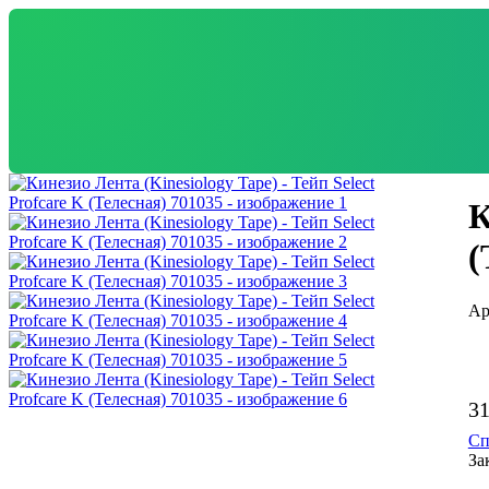
К
(
3
Сп
За