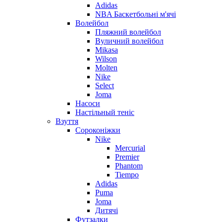
Adidas
NBA Баскетбольні м'ячі
Волейбол
Пляжний волейбол
Вуличний волейбол
Mikasa
Wilson
Molten
Nike
Select
Joma
Насоси
Настільный теніс
Взуття
Сороконіжки
Nike
Mercurial
Premier
Phantom
Tiempo
Adidas
Puma
Joma
Дитячі
Футзалки