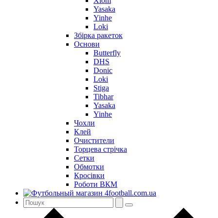
Xiom
Yasaka
Yinhe
Loki
Збірка ракеток
Основи
Butterfly
DHS
Donic
Loki
Stiga
Tibhar
Yasaka
Yinhe
Чохли
Клей
Очистители
Торцева стрічка
Сетки
Обмотки
Кросівки
Роботи ВКМ