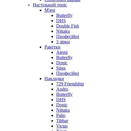
Настільний теніс
М'ячі
Butterfly
DHS
Double Fish
Nittaku
Професійні
3 зірки
Ракетки
Atemi
Butterfly
Donic
Stiga
Професійні
Накладки
729 Friendship
Andro
Butterfly
DHS
Donic
Nittaku
Palio
Tibhar
Victas