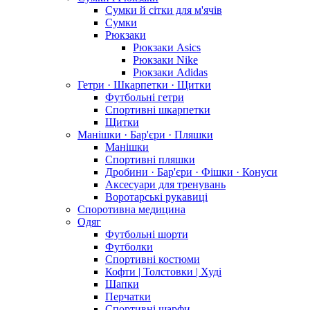
Сумки й сітки для м'ячів
Сумки
Рюкзаки
Рюкзаки Asics
Рюкзаки Nike
Рюкзаки Adidas
Гетри · Шкарпетки · Щитки
Футбольні гетри
Спортивні шкарпетки
Щитки
Манішки · Бар'єри · Пляшки
Манішки
Спортивні пляшки
Дробини · Бар'єри · Фішки · Конуси
Аксесуари для тренувань
Воротарські рукавиці
Споротивна медицина
Одяг
Футбольні шорти
Футболки
Спортивні костюми
Кофти | Толстовки | Худі
Шапки
Перчатки
Спортивні шарфи