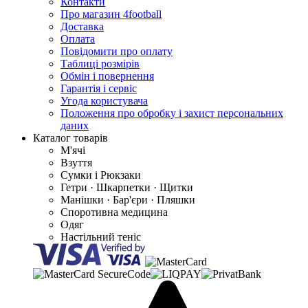
Контакти
Про магазин 4football
Доставка
Оплата
Повідомити про оплату
Таблиці розмірів
Обмін і повернення
Гарантія і сервіс
Угода користувача
Положення про обробку і захист персональних
даних
Каталог товарів
М'ячі
Взуття
Сумки і Рюкзаки
Гетри · Шкарпетки · Щитки
Манішки · Бар'єри · Пляшки
Споротивна медицина
Одяг
Настільний теніс