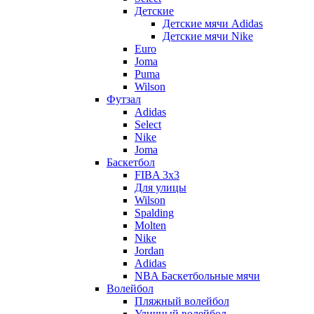
Детские
Детские мячи Adidas
Детские мячи Nike
Euro
Joma
Puma
Wilson
Футзал
Adidas
Select
Nike
Joma
Баскетбол
FIBA 3x3
Для улицы
Wilson
Spalding
Molten
Nike
Jordan
Adidas
NBA Баскетбольные мячи
Волейбол
Пляжный волейбол
Уличный волейбол