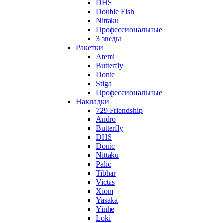
DHS
Double Fish
Nittaku
Профессиональные
3 зведы
Ракетки
Atemi
Butterfly
Donic
Stiga
Профессиональные
Накладки
729 Friendship
Andro
Butterfly
DHS
Donic
Nittaku
Palio
Tibhar
Victas
Xiom
Yasaka
Yinhe
Loki